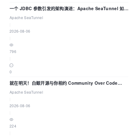
一个 JDBC 参数引发的架构演进：Apache SeaTunnel 如何
解决数据同步中的“定时 Flush”难题
Apache SeaTunnel
|
2026-08-06
|
796
|
0
就在明天！白鲸开源与你相约 Community Over Code
Asia 2026 主题演讲！
Apache SeaTunnel
|
2026-08-06
|
224
|