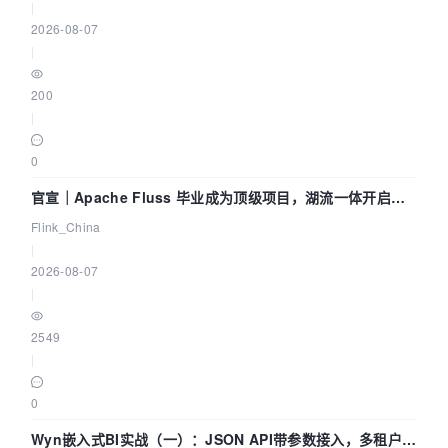
|
2026-08-07
|
200
|
0
官宣｜Apache Fluss 毕业成为顶级项目，湖流一体开启
Agentic Lake 全面实时化时代
Flink_China
|
2026-08-07
|
2549
|
0
Wyn嵌入式BI实战（一）：JSON API带参数接入，多租户数