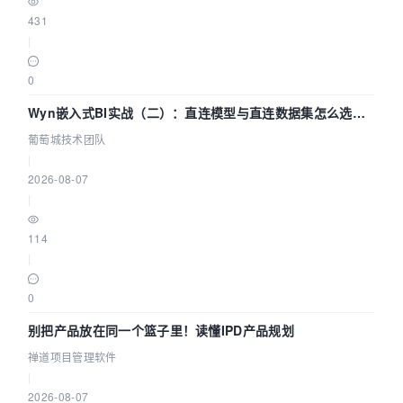
431
|
0
Wyn嵌入式BI实战（二）：直连模型与直连数据集怎么选，
参数为什么不生效？| 葡萄城技术团队
葡萄城技术团队
|
2026-08-07
|
114
|
0
别把产品放在同一个篮子里！读懂IPD产品规划
禅道项目管理软件
|
2026-08-07