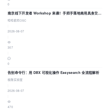
0
南京线下开发者 Workshop 来袭！手把手落地商用具身交互
智能 Agent 应用
哈哈欧尼OSC
|
2026-08-07
|
307
|
0
告别命令行：用 DBX 可视化操作 Easysearch 全流程解析
极限实验室
|
2026-08-07
|
470