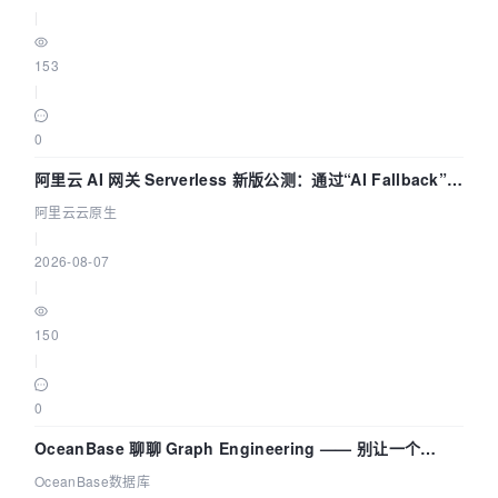
|
153
|
0
阿里云 AI 网关 Serverless 新版公测：通过“AI Fallback”与
拓扑可视化构建 AI 流量治理底座
阿里云云原生
|
2026-08-07
|
150
|
0
OceanBase 聊聊 Graph Engineering —— 别让一个
Agent 既当运动员又
OceanBase数据库