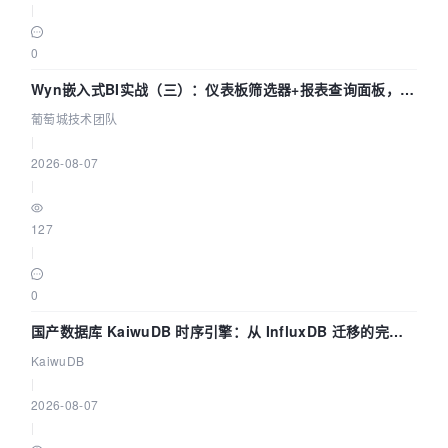
|
0
Wyn嵌入式BI实战（三）：仪表板筛选器+报表查询面板，参
数联动全闭环
葡萄城技术团队
|
2026-08-07
|
127
|
0
国产数据库 KaiwuDB 时序引擎：从 InfluxDB 迁移的完整
技术路径
KaiwuDB
|
2026-08-07
|