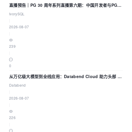
直播预告｜PG 30 周年系列直播第六期：中国开发者与PG内
核——我们改得动吗？我们贡献了什么？
IvorySQL
|
2026-08-07
|
239
|
0
从万亿级大模型到全线应用：Databend Cloud 助力头部 AI
企业构建全链路 Trace 数据管道
Databend
|
2026-08-07
|
226
|