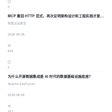
0
MCP 重回 HTTP 范式，再次证明架构设计和工程实践才是稀
缺资源
阿里云云原生
|
2026-08-06
|
644
|
0
为什么开源数据集成是 AI 时代的数据基础设施底座？
Apache SeaTunnel
|
2026-08-06
|
247