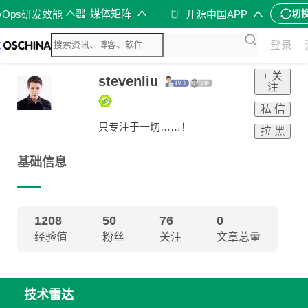
媒体矩阵
vOps研发效能
开源中国APP
切
登录
+ 关
stevenliu
注
私 信
只专注于一切……！
拉 黑
基础信息
1208
50
76
0
经验值
粉丝
关注
文章总量
技术雷达