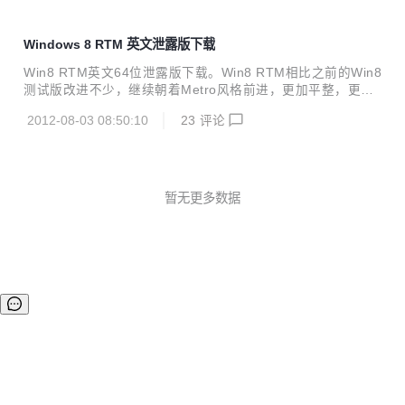
Windows 8 RTM 英文泄露版下载
Win8 RTM英文64位泄露版下载。Win8 RTM相比之前的Win8
测试版改进不少，继续朝着Metro风格前进，更加平整，更加
简约的界面。Win8 RTM在性能和对软件、游戏兼容更给力，
2012-08-03 08:50:10
23
评论
强烈推荐下载安装Win8 RTM。 Win8 RTM英文泄露版下载：
MICROSOFT.WINDOWS.8.ENTERPRISE-N.RTM.X64.VOL
UME.ENGLISH.NON_BOOT_DVD-SAMOVARWZT BUILD:
9200.16384.WIN8_RTM.120725-1247 9200.16384.12072
5-1247_x64fre_enterprisen_en-us_VL_...
暂无更多数据