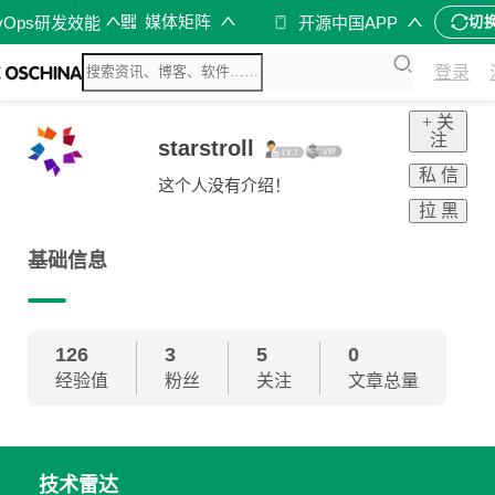
媒体矩阵
vOps研发效能
开源中国APP
切
登录
+ 关
注
starstroll
私 信
这个人没有介绍！
拉 黑
基础信息
126
3
5
0
经验值
粉丝
关注
文章总量
技术雷达