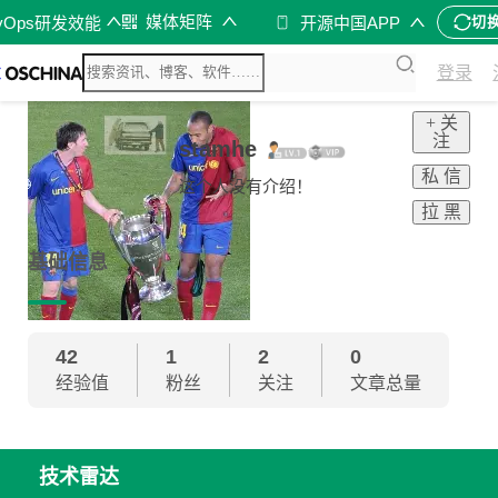
媒体矩阵
vOps研发效能
开源中国APP
切
登录
+ 关
注
stamhe
私 信
这个人没有介绍！
拉 黑
基础信息
42
1
2
0
经验值
粉丝
关注
文章总量
技术雷达