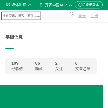
媒体矩阵
开源中国APP
切换老版本
登录
注册
基础信息
109
86
2
0
经验值
粉丝
关注
文章总量