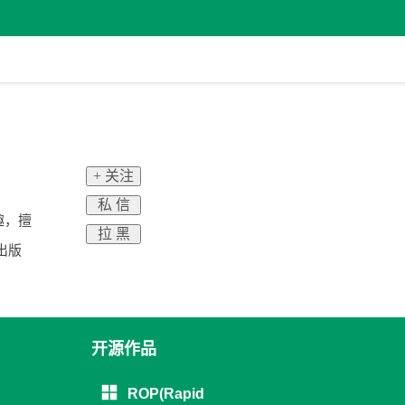
+ 关注
私 信
兴趣，擅
拉 黑
出版
开源作品
ROP(Rapid