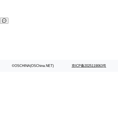
©OSCHINA(OSChina.NET)
京ICP备2025119063号