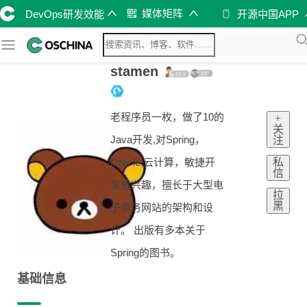
媒体矩阵
DevOps研发效能
开源中国APP
stamen
老程序员一枚，做了10的
+
关
Java开发,对Spring，
注
私
Oracle,云计算，敏捷开
信
发感兴趣，擅长于大型电
拉
黑
子商务网站的架构和设
计。 出版有多本关于
Spring的图书。
基础信息