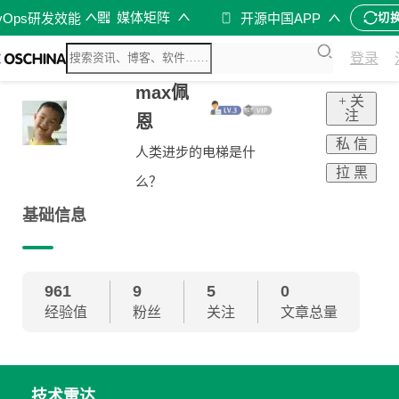
媒体矩阵
vOps研发效能
开源中国APP
切
登录
max佩
+ 关
注
恩
私 信
人类进步的电梯是什
拉 黑
么？
基础信息
961
9
5
0
经验值
粉丝
关注
文章总量
技术雷达