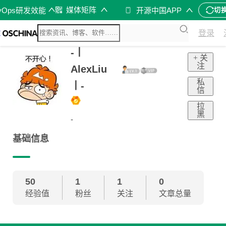
媒体矩阵
vOps研发效能
开源中国APP
切
登录
-丨
+ 关
注
AlexLiu
私
丨-
信
拉
黑
-
基础信息
50
1
1
0
经验值
粉丝
关注
文章总量