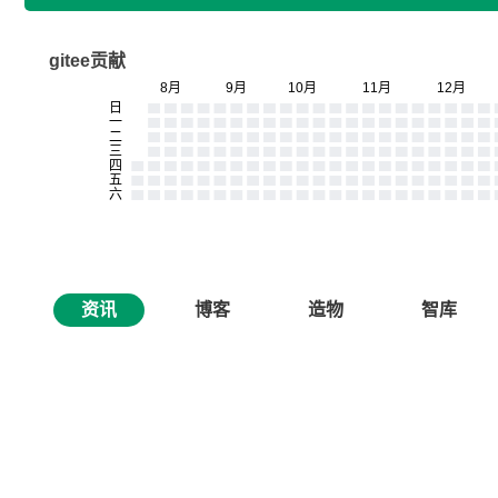
gitee贡献
资讯
博客
造物
智库