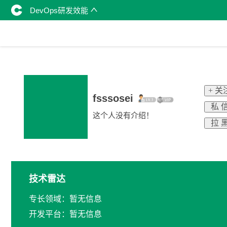
DevOps研发效能
+ 关
fsssosei
私 
这个人没有介绍！
拉 
技术雷达
专长领域：暂无信息
开发平台：暂无信息