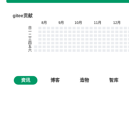
gitee贡献
资讯
博客
造物
智库