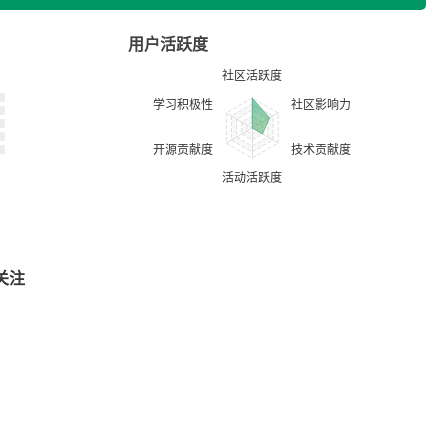
用户活跃度
关注