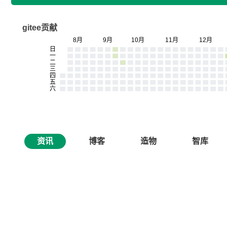
gitee贡献
资讯
博客
造物
智库