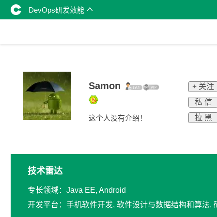
DevOps研发效能
Samon
+ 关注
私 信
拉 黑
这个人没有介绍！
技术雷达
专长领域：Java EE, Android
开发平台：手机软件开发, 软件设计与数据结构和算法, 