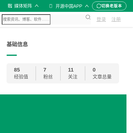
媒体矩阵
开源中国APP
切换老版本
登录
注册
基础信息
85
7
11
0
经验值
粉丝
关注
文章总量