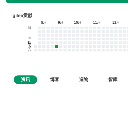
gitee贡献
资讯
博客
造物
智库