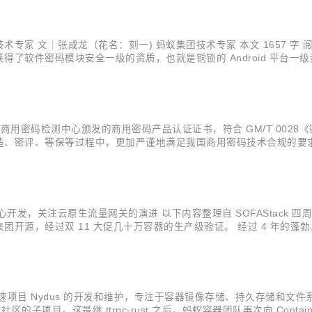
.
 文｜张成龙（花名：刻一) 蚂蚁集团技术专家 本文 1657 字 阅读 5 
软件密码模块安全一级的资质，也就是铜锁的 Android 平台一级
模块（Linux 版）》，分别对应 IOS 平台和 Linux 平台，同先前获
局商用密码检测中心颁发的商用密码产品认证证书，符合 GM/T 00
密评、等保等过程中，更加严谨地满足我国商用密码技术合规的要求。铜锁在
源基础密码库，为存储、网络、密钥管理、隐私计算等诸多业务场景提供
，关注云原生流量网关的演进 以下内容整理自 SOFAStack 四周年的分享 
经过双 11 大促几十万容器的生产级验证。 经过 4 年的蓬勃发展，在 11 
正式发布了。 一个足够成熟稳定，有开源用户共建、有商业化落地、有社区，拥
 Nydus 的开发和维护，专注于容器镜像存储、持久存储和文件系统领域。 本
nerd 社区的子项目。这是继 ttrpc-rust 之后，蚂蚁容器团队再次向 Conta