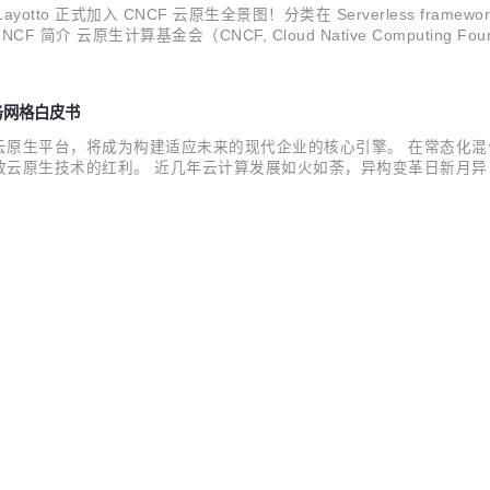
tto 正式加入 CNCF 云原生全景图！分类在 Serverless framework 板块下
简介 云原生计算基金会（CNCF, Cloud Native Computing 
让用户了解云原生体系的全貌。同时，...
服务网格白皮书
域在内的云原生平台，将成为构建适应未来的现代企业的核心引擎。 在常态
放云原生技术的红利。 近几年云计算发展如火如荼，异构变革日新月
来了极大挑战。 在越来越复杂的异构基础设施上，存量应用和增量应
主...