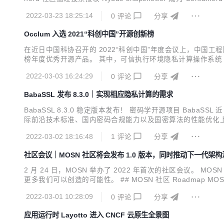
同，减少项目迭代过程中可能出现的不兼容问题，也让用户可以更容易地使
2022-03-23 18:25:14
0
评论
分享
Occlum 入选 2021“科创中国”开源创新榜
在近日中国科协召开的 2022“科创中国”年度会议上，中国工程
榜年度优秀开源产品。 其中，可信执行环境隐私计算操作系统 Oc
E 开源操作系统 Occlum。目前，Occlum 也是蚂蚁集团所有
2022-03-03 16:24:29
0
评论
分享
BabaSSL 发布 8.3.0｜实现相应隐私计算的需求
BabaSSL 8.3.0 稳定版本发布！ 密码学开源项目 BabaS
际前沿技术标准、国内密码合规能力以及国密算法的性能优化上均进
降低了 TLS 加密通信时的延迟，对于提升用户体验起到了很好的增强，可
2022-03-02 18:16:48
1
评论
分享
社区会议｜MOSN 社区将会发布 1.0 版本，同时推动下一代架构
2 月 24 日，MOSN 举办了 2022 年首次的社区会议。
更多我们可以创造的可能性。 ## MOSN 社区 Roadmap MO
更多的生态组件。 ![weekly.jpg](https://gw.alipayobjects.com
2022-03-01 10:28:09
0
评论
分享
应用运行时 Layotto 进入 CNCF 云原生全景图