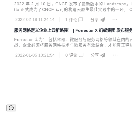
2022 年 2 月 10 日，CNCF 发布了最新版本的 Landscape。Layo
tto 正式成为了CNCF 认可的构建云原生最佳实践中的一环。 CNCF 
dscape 意图从云原生的层次结构，以及不同的功能组成上，
2022-02-18 11:24:14
1
评论
分享
服务网格定义企业上云新路径！ | Forrester X 蚂蚁集团 发布
Forrester 认为： 包括容器、微服务与服务网格等领
战，企业必须将服务网格技术与微服务有效结合，才能真正释
设施的复杂度越来越高，也为整个基础设施的统一资源调度带
2022-01-05 10:21:54
0
评论
分享
最大化上云价值？ 服务网格（SOFAStack Mesh）是蚂蚁集团自