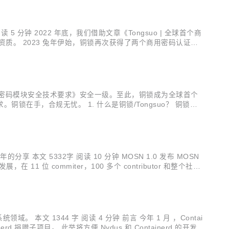
分钟 2022 年底，我们借助文章《Tongsuo | 全球首个商
资质。 2023 兔年伊始，铜锁再次获得了两个商用密码认证证
得的 Android 平台资质一样，此次获得的两个国密资质也...
28《密码模块安全技术要求》安全一级。至此，铜锁成为全球首个
手，合规无忧。 1. 什么是铜锁/Tongsuo？ 铜锁（T
底层的密码学基础能力，实现数据在传输、使用、存储等过程中
本文 5332字 阅读 10 分钟 MOSN 1.0 发布 MOSN
位 commiter，100 多个 contributor 和整个社区
抱云原生生态的 MOSN 1.0...
文 1344 字 阅读 4 分钟 前言 今年 1 月 ，Contai
inerd 捐赠子项目。 此举将方便 Nydus 和 Containerd 的开发协