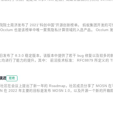
用 Nydus 镜像加速服务。 目前 Nydus 已经将 Nydus...
院院士周济发布了 2021“科创中国”开源创新榜单。 蚂蚁集团开发的可信
clum 也是该榜单中唯一聚焦隐私计算领域的入选产品。 Occlum 发
隐私计算业务的 TEE 底座，支撑了蚂蚁隐私计算的核心场景。 2019 年 
SL 近日发布了 8.3.0 稳定版本，该版本中提供了若干 bug 修复以及较多的
行了能力的提升。其中： 前沿技术标准： RFC8879 所定义的 TL
直接降低 TLS 握手带宽 80% 以上。 国内密码合规能力： 支持 NTLS
演进
拒绝
 MOSN 社区在会议上提出了新一年的 Roadmap，社区成员分享了 M
SN 在 2022 年主要的目标是发布 MOSN 1.0，以及开源一个新的开箱
/mdn/rms_1c90e8/afts/img/A*Ixb6RJN2vcQAA...