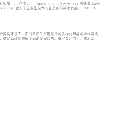
。 详情见 ：https://l.cncf.io/serverless 意味着 Layo
Foundation）致力于云原生技术的普及和可持续发展。 CNCF Lan
化混合异构环境下，面对云原生应用路径的多样化趋势与全维度挑
异，这是基础设施层明确的发展趋势。值得关注的是，随着基础
用应该如何上云？面对大量异构基础设施带来的挑战，企业如何