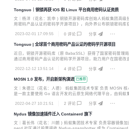
箱即用的“铜锁”。 悄悄告诉正在看文章的读者们，每位认真填..
Tongsuo｜铜锁再获 IOS 和 Linux 平台商用密码认证资质
文｜杨洋（花名：凯申 ) 铜锁开源密码库创始人蚂蚁集团高级技术专家
用密码产品认证的密码学开源项目》，向外界公布铜锁密码库获得了
书，即《BabaSSL IOS 端软件密码模块》和《应用安全软件密码
2023-02-01 17:09:55
0
评论
分享
Tongsuo | 全球首个商用密码产品认证的密码学开源项目
近日，铜锁开源密码库（原 BabaSSL）获得了国家密码管理
通过商用密码产品认证的密码学开源项目，助力用户在国密改造、
ongsuo）是一个提供现代密码学算法和安全通信协议的开
2022-12-12 13:51:14
4
评论
分享
的私密性、完整性和可认证性，为数据生命周期中的隐私和...
MOSN 1.0 发布，开启新架构演进
已推荐
文｜朱德江（花名：人德） 蚂蚁集团技术专家 负责 MOSN 核心开发
是一款主要使用 Go 语言开发的云原生网络代理平台，由蚂蚁集团开源，
的共同努力下，经历 27 个小版本的迭代，MOSN 1.0 版本
2022-04-27 10:21:51
2
评论
分享
Nydus 镜像加速插件迁入 Containerd 旗下
文｜葛长伟（花名：川朗 ) 蚂蚁集团技术专家 负责容器镜像加速项目
nerd 社区通过投票接收 Nydus-snapshotter 成为 Contai