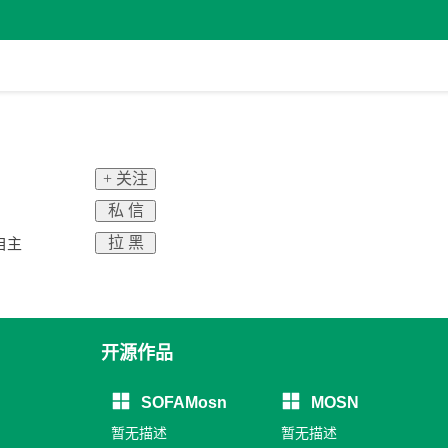
+ 关注
私 信
拉 黑
团自主
开源作品
SOFAMosn
MOSN
暂无描述
暂无描述