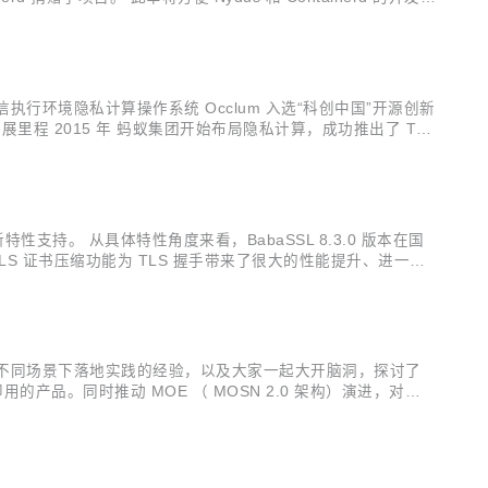
执行环境隐私计算操作系统 Occlum 入选“科创中国”开源创新
展里程 2015 年 蚂蚁集团开始布局隐私计算，成功推出了 TE
Occlum 正式开源，是国内第一个面向可信执行环境(Tru...
新特性支持。 从具体特性角度来看，BabaSSL 8.3.0 版本在国
S 证书压缩功能为 TLS 握手带来了很大的性能提升、进一步
 session ticket、客户端认...
OSN 在不同场景下落地实践的经验，以及大家一起大开脑洞，探讨了
即用的产品。同时推动 MOE （ MOSN 2.0 架构）演进，对接