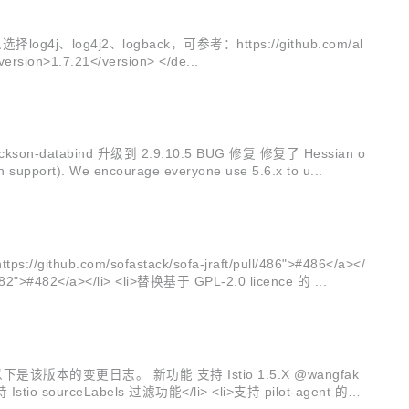
4j、log4j2、logback，可参考：https://github.com/al
fa-bolt/wiki/log_implementation_jar --> <dependency> <groupId>org.slf4j</groupId> <artifactId>slf4j-api</artifactId> <version>1.7.21</version> </de...
son-databind 升级到 2.9.10.5 BUG 修复 修复了 Hessian o
upport). We encourage everyone use 5.6.x to u...
li> <li>在只有一个成员变更的情况下，仍然使用 raft 联合一致性算法&nbsp;<a href="https://github.com/sofastack/sofa-jraft/pull/482">#482</a></li> <li>替换基于 GPL-2.0 licence 的 ...
是该版本的变更日志。 新功能 支持 Istio 1.5.X @wangfak