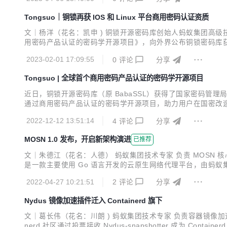
箱即用的“铜锁”。 悄悄告诉正在看文章的读者们，每位认真填..
Tongsuo｜铜锁再获 IOS 和 Linux 平台商用密码认证资质
文｜杨洋（花名：凯申 ) 铜锁开源密码库创始人蚂蚁集团高级技术专家
用密码产品认证的密码学开源项目》，向外界公布铜锁密码库获得了
书，即《BabaSSL IOS 端软件密码模块》和《应用安全软件密码
2023-02-01 17:09:55
0
评论
分享
Tongsuo | 全球首个商用密码产品认证的密码学开源项目
近日，铜锁开源密码库（原 BabaSSL）获得了国家密码管理
通过商用密码产品认证的密码学开源项目，助力用户在国密改造、
ongsuo）是一个提供现代密码学算法和安全通信协议的开
2022-12-12 13:51:14
4
评论
分享
的私密性、完整性和可认证性，为数据生命周期中的隐私和...
MOSN 1.0 发布，开启新架构演进
已推荐
文｜朱德江（花名：人德） 蚂蚁集团技术专家 负责 MOSN 核心开发
是一款主要使用 Go 语言开发的云原生网络代理平台，由蚂蚁集团开源，
的共同努力下，经历 27 个小版本的迭代，MOSN 1.0 版本
2022-04-27 10:21:51
2
评论
分享
Nydus 镜像加速插件迁入 Containerd 旗下
文｜葛长伟（花名：川朗 ) 蚂蚁集团技术专家 负责容器镜像加速项目
nerd 社区通过投票接收 Nydus-snapshotter 成为 Contai