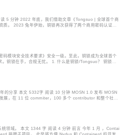
分钟 2022 年底，我们借助文章《Tongsuo | 全球首个商
资质。 2023 兔年伊始，铜锁再次获得了两个商用密码认证证
得的 Android 平台资质一样，此次获得的两个国密资质也...
28《密码模块安全技术要求》安全一级。至此，铜锁成为全球首个
手，合规无忧。 1. 什么是铜锁/Tongsuo？ 铜锁（T
底层的密码学基础能力，实现数据在传输、使用、存储等过程中
本文 5332字 阅读 10 分钟 MOSN 1.0 发布 MOSN
位 commiter，100 多个 contributor 和整个社区
抱云原生生态的 MOSN 1.0...
文 1344 字 阅读 4 分钟 前言 今年 1 月 ，Contai
inerd 捐赠子项目。 此举将方便 Nydus 和 Containerd 的开发协