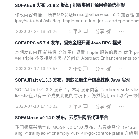
SOFABolt 发布 v1.6.2 版本 | 蚂蚁集团开源网络通信框架
修改内容包括： 所有MR以及issue见milestone1.6.2 兼容性 兼容1
2020-07-24 18:51:26
1
评论
分享
SOFARPC v5.7.4 发布，蚂蚁金服开源 Java RPC 框架
本期发布内容 新特性 允许用户设置 Triple 服务的版本 优化 protobuf 编译
ver triple 不支持基本类型的问题 Abstract Enhancements to the so
2020-07-17 13:47:57
2
评论
分享
SOFAJRaft v1.3.3 发布，蚂蚁金服生产级高性能 Java 实现
SOFAJRaft v1.3.3 发布了，本期发布内容 Features <ul> <li>RheaKV 允许不同分片各自配置不同的 learner 节点&nbsp;<a href="https://github.com/sofastack/sofa-jraft/pull/486">#486</a></
2020-07-10 17:43:32
2
评论
分享
SOFAMosn v0.14.0 发布，云原生网络代理平台
我们很高兴地宣布 MOSN v0.14.0 发布，恭喜姚昌宇（@trainy
ang @trainyao @champly <ul> <li>go-control-plane 升级到 0.9.4 版本</li> <li>xDS 支持 ACK，新增 xDS 的 Metrics</li> <li>支持 Istio sourceLabels 过滤功能</li> <li>支持 pilot-agent 的探