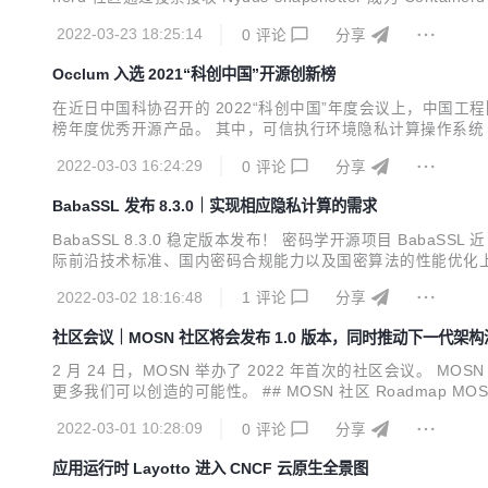
同，减少项目迭代过程中可能出现的不兼容问题，也让用户可以更容易地使
2022-03-23 18:25:14
0
评论
分享
Occlum 入选 2021“科创中国”开源创新榜
在近日中国科协召开的 2022“科创中国”年度会议上，中国工程
榜年度优秀开源产品。 其中，可信执行环境隐私计算操作系统 Oc
E 开源操作系统 Occlum。目前，Occlum 也是蚂蚁集团所有
2022-03-03 16:24:29
0
评论
分享
BabaSSL 发布 8.3.0｜实现相应隐私计算的需求
BabaSSL 8.3.0 稳定版本发布！ 密码学开源项目 BabaS
际前沿技术标准、国内密码合规能力以及国密算法的性能优化上均进
降低了 TLS 加密通信时的延迟，对于提升用户体验起到了很好的增强，可
2022-03-02 18:16:48
1
评论
分享
社区会议｜MOSN 社区将会发布 1.0 版本，同时推动下一代架构
2 月 24 日，MOSN 举办了 2022 年首次的社区会议。
更多我们可以创造的可能性。 ## MOSN 社区 Roadmap MO
更多的生态组件。 ![weekly.jpg](https://gw.alipayobjects.com
2022-03-01 10:28:09
0
评论
分享
应用运行时 Layotto 进入 CNCF 云原生全景图