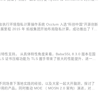
执行环境隐私计算操作系统 Occlum 入选“科创中国”开源创新
展里程 2015 年 蚂蚁集团开始布局隐私计算，成功推出了 TE
Occlum 正式开源，是国内第一个面向可信执行环境(Tru...
新特性支持。 从具体特性角度来看，BabaSSL 8.3.0 版本在国
S 证书压缩功能为 TLS 握手带来了很大的性能提升、进一步
 session ticket、客户端认...
OSN 在不同场景下落地实践的经验，以及大家一起大开脑洞，探讨了
即用的产品。同时推动 MOE （ MOSN 2.0 架构）演进，对接