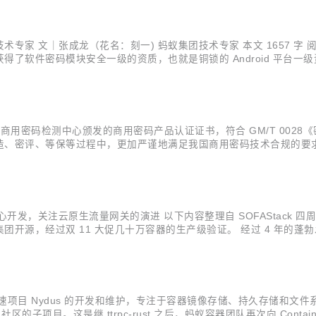
.
 文｜张成龙（花名：刻一) 蚂蚁集团技术专家 本文 1657 字 阅读 5 
软件密码模块安全一级的资质，也就是铜锁的 Android 平台一级
模块（Linux 版）》，分别对应 IOS 平台和 Linux 平台，同先前获
局商用密码检测中心颁发的商用密码产品认证证书，符合 GM/T 00
密评、等保等过程中，更加严谨地满足我国商用密码技术合规的要求。铜锁在
源基础密码库，为存储、网络、密钥管理、隐私计算等诸多业务场景提供
，关注云原生流量网关的演进 以下内容整理自 SOFAStack 四周年的分享 
经过双 11 大促几十万容器的生产级验证。 经过 4 年的蓬勃发展，在 11 
正式发布了。 一个足够成熟稳定，有开源用户共建、有商业化落地、有社区，拥
 Nydus 的开发和维护，专注于容器镜像存储、持久存储和文件系统领域。 本
nerd 社区的子项目。这是继 ttrpc-rust 之后，蚂蚁容器团队再次向 Conta