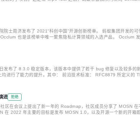
用 Nydus 镜像加速服务。 目前 Nydus 已经将 Nydus...
院院士周济发布了 2021“科创中国”开源创新榜单。 蚂蚁集团开发的可信
clum 也是该榜单中唯一聚焦隐私计算领域的入选产品。 Occlum 发
隐私计算业务的 TEE 底座，支撑了蚂蚁隐私计算的核心场景。 2019 年 
SL 近日发布了 8.3.0 稳定版本，该版本中提供了若干 bug 修复以及较多的
行了能力的提升。其中： 前沿技术标准： RFC8879 所定义的 TL
直接降低 TLS 握手带宽 80% 以上。 国内密码合规能力： 支持 NTLS
演进
拒绝
 MOSN 社区在会议上提出了新一年的 Roadmap，社区成员分享了 M
SN 在 2022 年主要的目标是发布 MOSN 1.0，以及开源一个新的开箱
/mdn/rms_1c90e8/afts/img/A*Ixb6RJN2vcQAA...