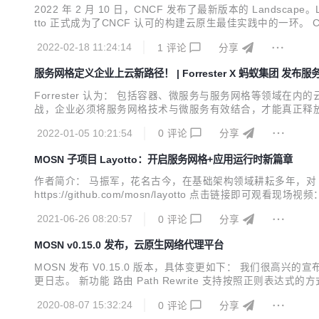
2022 年 2 月 10 日，CNCF 发布了最新版本的 Landscape。Layo
tto 正式成为了CNCF 认可的构建云原生最佳实践中的一环。 CNCF 
dscape 意图从云原生的层次结构，以及不同的功能组成上，
2022-02-18 11:24:14
1
评论
分享
服务网格定义企业上云新路径！ | Forrester X 蚂蚁集团 发布
Forrester 认为： 包括容器、微服务与服务网格等领
战，企业必须将服务网格技术与微服务有效结合，才能真正释
设施的复杂度越来越高，也为整个基础设施的统一资源调度带
2022-01-05 10:21:54
0
评论
分享
最大化上云价值？ 服务网格（SOFAStack Mesh）是蚂蚁集团自
MOSN 子项目 Layotto：开启服务网格+应用运行时新篇章
作者简介： 马振军，花名古今，在基础架构领域耕耘多年，对 Servic
https://github.com/mosn/layotto 点击链接即可观看现场
蚁从 Service Mesh 刚出现的时候开始，就一直在这个方向上
2021-06-26 08:20:57
0
评论
分享
MOSN v0.15.0 发布，云原生网络代理平台
MOSN 发布 V0.15.0 版本，具体变更如下： 我们很高兴的宣布 
更日志。 新功能 路由 Path Rewrite 支持按照正则表达式的
置通过扩展的配置字段实现 @cch123 支持 DSL 新特性，可以方便的
2020-08-07 15:32:24
0
评论
分享