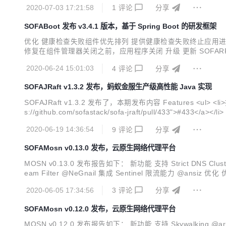
测接口</li> <li>支持更...
2020-07-03 17:21:58
1
评论
分享
SOFABoot 发布 v3.4.1 版本，基于 Spring Boot 的研发框架
优化 健康检查失败组件优先排列 提供健康检查失败终止应用进程选项 提供
修复在组件管理器关闭之前，应用程序关闭 升级 更新 SOFARPC 版本至 5.7.3
de option for processing biz logic in IO thread #658 Put...
2020-06-24 15:01:03
4
评论
分享
SOFAJRaft v1.3.2 发布，蚂蚁金服生产级高性能 Java 实现
SOFAJRaft v1.3.2 发布了，本期发布内容 Features <ul> <li>抽象出网络通信层，增加 GRPC 实现并支持 Replication Pipeline，用户亦可自行对通信层进行其他实现的扩展&nbsp;<a href="http
2020-06-19 14:36:54
9
评论
分享
SOFAMosn v0.13.0 发布，云原生网络代理平台
MOSN v0.13.0 发布报告如下： 新功能 支持 Strict DNS Clus
eam Filter @NeGnail 集成 Sentinel 限流能力 @ansi
DMIN API @nejisama 更新 Host 时触发...
2020-06-05 17:34:56
3
评论
分享
SOFAMosn v0.12.0 发布，云原生网络代理平台
MOSN v0.12.0 发布报告如下： 新功能 支持 Skywalking @aru