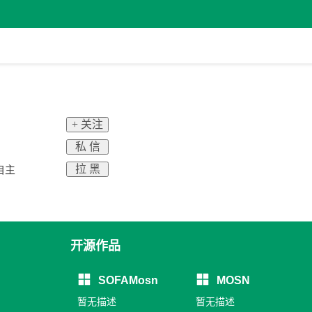
+ 关注
私 信
拉 黑
团自主
开源作品
SOFAMosn
MOSN
暂无描述
暂无描述