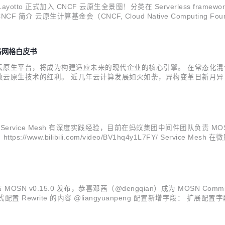
tto 正式加入 CNCF 云原生全景图！分类在 Serverless framework 板块下
简介 云原生计算基金会（CNCF, Cloud Native Computing 
让用户了解云原生体系的全貌。同时，...
服务网格白皮书
域在内的云原生平台，将成为构建适应未来的现代企业的核心引擎。 在常态
放云原生技术的红利。 近几年云计算发展如火如荼，异构变革日新月
来了极大挑战。 在越来越复杂的异构基础设施上，存量应用和增量应
主...
e Mesh 有深度实践经验，目前在蚂蚁集团中间件团队负责 MOSN、Layo
视频：https://www.bilibili.com/video/BV1hq4y1L7FY/ 
大力投入，到目前为止，内部的 Mesh 方案已经...
MOSN v0.15.0 发布，恭喜邓茜（@dengqian）成为 MOSN C
方式配置 Rewrite 的内容 @liangyuanpeng 配置新增字段： 
对请求的处理行为进行控制 @wangfakang StreamFilter 新增流.