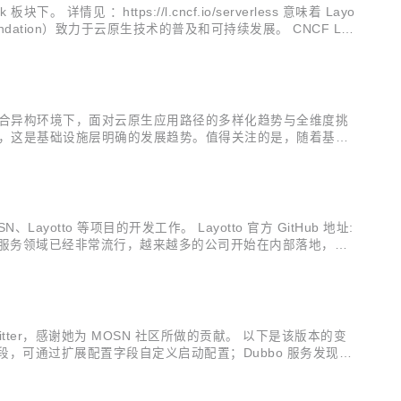
。 详情见 ：https://l.cncf.io/serverless 意味着 Layo
Foundation）致力于云原生技术的普及和可持续发展。 CNCF Lan
化混合异构环境下，面对云原生应用路径的多样化趋势与全维度挑
异，这是基础设施层明确的发展趋势。值得关注的是，随着基础
用应该如何上云？面对大量异构基础设施带来的挑战，企业如何
tto 等项目的开发工作。 Layotto 官方 GitHub 地址:
Service Mesh 在微服务领域已经非常流行，越来越多的公司开始在内部落地，蚂
ommitter，感谢她为 MOSN 社区所做的贡献。 以下是该版本的变
扩展配置字段，可通过扩展配置字段自定义启动配置；Dubbo 服务发现配
..