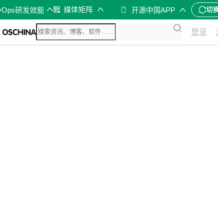
媒体矩阵
vOps研发效能
开源中国APP
切
登录