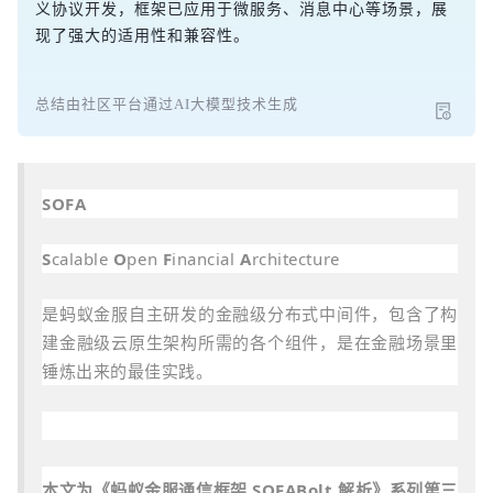
义协议开发，框架已应用于微服务、消息中心等场景，展
现了强大的适用性和兼容性。
总结由社区平台通过AI大模型技术生成
SOFA
S
calable
O
pen
F
inancial
A
rchitecture
是蚂蚁金服自主研发的金融级分布式中间件，包含了构
建金融级云原生架构所需的各个组件，是在金融场景里
锤炼出来的最佳实践。
本
文为《蚂蚁金服通信框架 SOFABolt 解析》系列第三