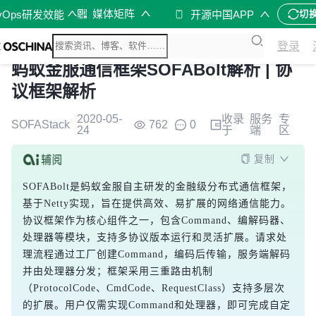
媒体矩阵
vOps研发效能
开源中国APP
切
登录
蚂蚁金服通信框架SOFABolt解析 | 协
议框架解析
2020-05-
收录
服务
专
SOFAStack
762
0
24
于
端
区
复制
SOFABolt是蚂蚁金服自主研发的金融级分布式通信框架，
基于Netty实现，旨在提供高效、易扩展的网络通信能力。
协议框架作为核心组件之一，包含Command、编解码器、
处理器等模块，支持多协议版本运行和灵活扩展。请求处
理流程通过工厂创建Command，编码后传输，服务端解码
并由处理器分发；框架采用三重路由机制
（ProtocolCode、CmdCode、RequestClass）支持多层次
的扩展。用户仅需实现Command和处理器，即可完成自定