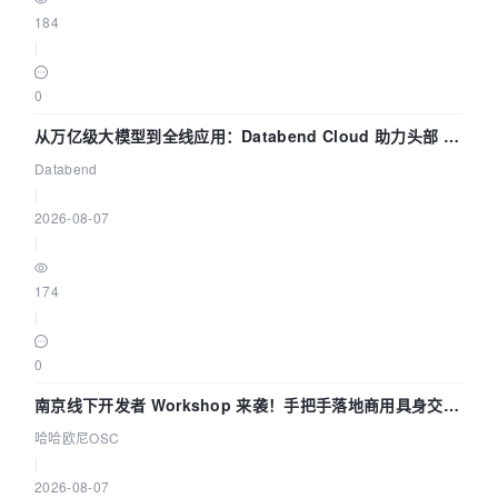
184
|
0
从万亿级大模型到全线应用：Databend Cloud 助力头部 AI
企业构建全链路 Trace 数据管道
Databend
|
2026-08-07
|
174
|
0
南京线下开发者 Workshop 来袭！手把手落地商用具身交互
智能 Agent 应用
哈哈欧尼OSC
|
2026-08-07