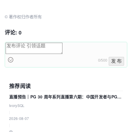
© 著作权归作者所有
评论: 0
0/500
发 布
推荐阅读
直播预告｜PG 30 周年系列直播第六期：中国开发者与PG内
核——我们改得动吗？我们贡献了什么？
IvorySQL
|
2026-08-07
|