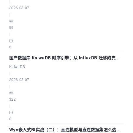
|
2026-08-07
|
99
|
0
国产数据库 KaiwuDB 时序引擎：从 InfluxDB 迁移的完整
技术路径
KaiwuDB
|
2026-08-07
|
322
|
0
Wyn嵌入式BI实战（二）：直连模型与直连数据集怎么选，