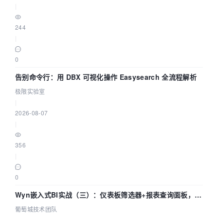
|
244
|
0
告别命令行：用 DBX 可视化操作 Easysearch 全流程解析
极限实验室
|
2026-08-07
|
356
|
0
Wyn嵌入式BI实战（三）：仪表板筛选器+报表查询面板，参
数联动全闭环
葡萄城技术团队