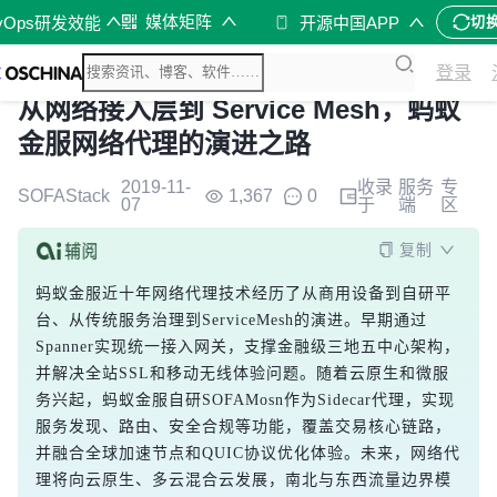
媒体矩阵
vOps研发效能
开源中国APP
切
登录
从网络接入层到 Service Mesh，蚂蚁
金服网络代理的演进之路
2019-11-
收录
服务
专
SOFAStack
1,367
0
07
于
端
区
复制
蚂蚁金服近十年网络代理技术经历了从商用设备到自研平
台、从传统服务治理到ServiceMesh的演进。早期通过
Spanner实现统一接入网关，支撑金融级三地五中心架构，
并解决全站SSL和移动无线体验问题。随着云原生和微服
务兴起，蚂蚁金服自研SOFAMosn作为Sidecar代理，实现
服务发现、路由、安全合规等功能，覆盖交易核心链路，
并融合全球加速节点和QUIC协议优化体验。未来，网络代
理将向云原生、多云混合云发展，南北与东西流量边界模