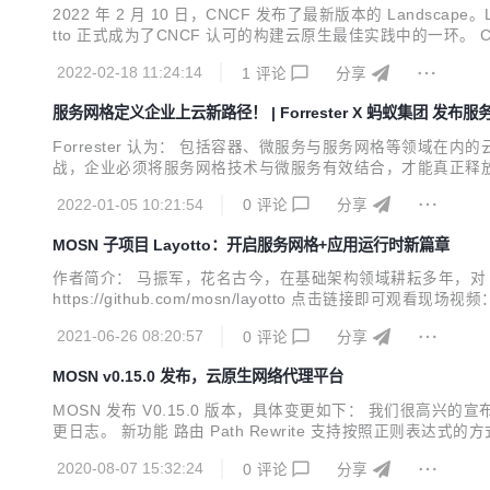
2022 年 2 月 10 日，CNCF 发布了最新版本的 Landscape。Layo
tto 正式成为了CNCF 认可的构建云原生最佳实践中的一环。 CNCF 
dscape 意图从云原生的层次结构，以及不同的功能组成上，
2022-02-18 11:24:14
1
评论
分享
服务网格定义企业上云新路径！ | Forrester X 蚂蚁集团 发布
Forrester 认为： 包括容器、微服务与服务网格等领
战，企业必须将服务网格技术与微服务有效结合，才能真正释
设施的复杂度越来越高，也为整个基础设施的统一资源调度带
2022-01-05 10:21:54
0
评论
分享
最大化上云价值？ 服务网格（SOFAStack Mesh）是蚂蚁集团自
MOSN 子项目 Layotto：开启服务网格+应用运行时新篇章
作者简介： 马振军，花名古今，在基础架构领域耕耘多年，对 Servic
https://github.com/mosn/layotto 点击链接即可观看现场
蚁从 Service Mesh 刚出现的时候开始，就一直在这个方向上
2021-06-26 08:20:57
0
评论
分享
MOSN v0.15.0 发布，云原生网络代理平台
MOSN 发布 V0.15.0 版本，具体变更如下： 我们很高兴的宣布 
更日志。 新功能 路由 Path Rewrite 支持按照正则表达式的
置通过扩展的配置字段实现 @cch123 支持 DSL 新特性，可以方便的
2020-08-07 15:32:24
0
评论
分享