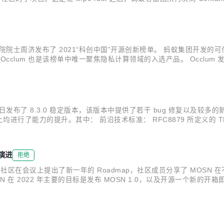
用 Nydus 镜像加速服务。 目前 Nydus 已经将 Nydus...
院院士周济发布了 2021“科创中国”开源创新榜单。 蚂蚁集团开发的可信
clum 也是该榜单中唯一聚焦隐私计算领域的入选产品。 Occlum 发
隐私计算业务的 TEE 底座，支撑了蚂蚁隐私计算的核心场景。 2019 年 
SL 近日发布了 8.3.0 稳定版本，该版本中提供了若干 bug 修复以及较多的
行了能力的提升。其中： 前沿技术标准： RFC8879 所定义的 TL
直接降低 TLS 握手带宽 80% 以上。 国内密码合规能力： 支持 NTLS
演进
拒绝
 MOSN 社区在会议上提出了新一年的 Roadmap，社区成员分享了 M
SN 在 2022 年主要的目标是发布 MOSN 1.0，以及开源一个新的开箱
/mdn/rms_1c90e8/afts/img/A*Ixb6RJN2vcQAA...