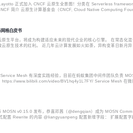
tto 正式加入 CNCF 云原生全景图！分类在 Serverless framework 板块下
简介 云原生计算基金会（CNCF, Cloud Native Computing 
让用户了解云原生体系的全貌。同时，...
服务网格白皮书
域在内的云原生平台，将成为构建适应未来的现代企业的核心引擎。 在常态
放云原生技术的红利。 近几年云计算发展如火如荼，异构变革日新月
来了极大挑战。 在越来越复杂的异构基础设施上，存量应用和增量应
主...
e Mesh 有深度实践经验，目前在蚂蚁集团中间件团队负责 MOSN、Layo
视频：https://www.bilibili.com/video/BV1hq4y1L7FY/ 
大力投入，到目前为止，内部的 Mesh 方案已经...
MOSN v0.15.0 发布，恭喜邓茜（@dengqian）成为 MOSN C
方式配置 Rewrite 的内容 @liangyuanpeng 配置新增字段： 
对请求的处理行为进行控制 @wangfakang StreamFilter 新增流.