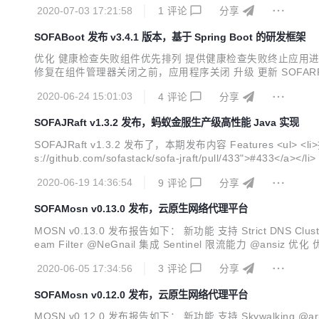
测接口</li> <li>支持更...
2020-07-03 17:21:58
1
评论
分享
SOFABoot 发布 v3.4.1 版本，基于 Spring Boot 的研发框架
优化 健康检查失败组件优先排列 提供健康检查失败终止应用进程选项 提供
修复在组件管理器关闭之前，应用程序关闭 升级 更新 SOFARPC 版本至 5.7.3
de option for processing biz logic in IO thread #658 Put...
2020-06-24 15:01:03
4
评论
分享
SOFAJRaft v1.3.2 发布，蚂蚁金服生产级高性能 Java 实现
SOFAJRaft v1.3.2 发布了，本期发布内容 Features <ul> <li>抽象出网络通信层，增加 GRPC 实现并支持 Replication Pipeline，用户亦可自行对通信层进行其他实现的扩展&nbsp;<a href="http
2020-06-19 14:36:54
9
评论
分享
SOFAMosn v0.13.0 发布，云原生网络代理平台
MOSN v0.13.0 发布报告如下： 新功能 支持 Strict DNS Clus
eam Filter @NeGnail 集成 Sentinel 限流能力 @ansi
DMIN API @nejisama 更新 Host 时触发...
2020-06-05 17:34:56
3
评论
分享
SOFAMosn v0.12.0 发布，云原生网络代理平台
MOSN v0.12.0 发布报告如下： 新功能 支持 Skywalking @aru