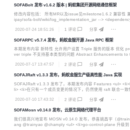
SOFABolt 发布 v1.6.2 版本 | 蚂蚁集团开源网络通信框架
修改内容包括： 所有MR以及issue见milestone1.6.2 兼容性 兼容1
2020-07-24 18:51:26
1
评论
分享
SOFARPC v5.7.4 发布，蚂蚁金服开源 Java RPC 框架
本期发布内容 新特性 允许用户设置 Triple 服务的版本 优化 protobuf 编译
ver triple 不支持基本类型的问题 Abstract Enhancements to the so
2020-07-17 13:47:57
2
评论
分享
SOFAJRaft v1.3.3 发布，蚂蚁金服生产级高性能 Java 实现
SOFAJRaft v1.3.3 发布了，本期发布内容 Features <ul> <li>RheaKV 允许不同分片各自配置不同的 learner 节点&nbsp;<a href="https://github.com/sofastack/sofa-jraft/pull/486">#486</a></
2020-07-10 17:43:32
2
评论
分享
SOFAMosn v0.14.0 发布，云原生网络代理平台
我们很高兴地宣布 MOSN v0.14.0 发布，恭喜姚昌宇（@trainy
ang @trainyao @champly <ul> <li>go-control-plane 升级到 0.9.4 版本</li> <li>xDS 支持 ACK，新增 xDS 的 Metrics</li> <li>支持 Istio sourceLabels 过滤功能</li> <li>支持 pilot-agent 的探