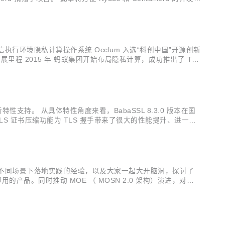
执行环境隐私计算操作系统 Occlum 入选“科创中国”开源创新
展里程 2015 年 蚂蚁集团开始布局隐私计算，成功推出了 TE
Occlum 正式开源，是国内第一个面向可信执行环境(Tru...
新特性支持。 从具体特性角度来看，BabaSSL 8.3.0 版本在国
S 证书压缩功能为 TLS 握手带来了很大的性能提升、进一步
 session ticket、客户端认...
OSN 在不同场景下落地实践的经验，以及大家一起大开脑洞，探讨了
即用的产品。同时推动 MOE （ MOSN 2.0 架构）演进，对接