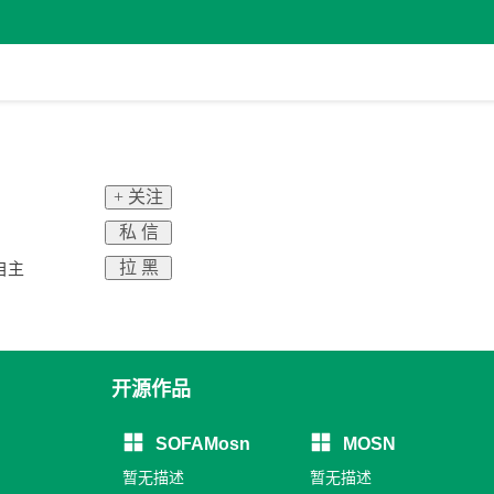
+ 关注
私 信
拉 黑
团自主
开源作品
SOFAMosn
MOSN
暂无描述
暂无描述