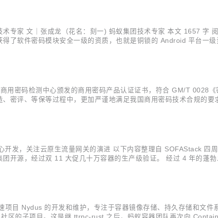
.
 文｜张成龙（花名：刻一) 蚂蚁集团技术专家 本文 1657 字 阅读 5 
软件密码模块安全一级的资质，也就是铜锁的 Android 平台一级
模块（Linux 版）》，分别对应 IOS 平台和 Linux 平台，同先前获
局商用密码检测中心颁发的商用密码产品认证证书，符合 GM/T 00
密评、等保等过程中，更加严谨地满足我国商用密码技术合规的要求。铜锁在
源基础密码库，为存储、网络、密钥管理、隐私计算等诸多业务场景提供
，关注云原生流量网关的演进 以下内容整理自 SOFAStack 四周年的分享 
经过双 11 大促几十万容器的生产级验证。 经过 4 年的蓬勃发展，在 11 
正式发布了。 一个足够成熟稳定，有开源用户共建、有商业化落地、有社区，拥
 Nydus 的开发和维护，专注于容器镜像存储、持久存储和文件系统领域。 本
nerd 社区的子项目。这是继 ttrpc-rust 之后，蚂蚁容器团队再次向 Conta