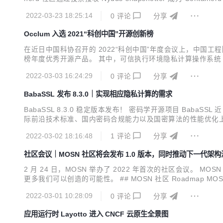
同，减少项目迭代过程中可能出现的不兼容问题，也让用户可以更容易地使
2022-03-23 18:25:14
0
评论
分享
Occlum 入选 2021“科创中国”开源创新榜
在近日中国科协召开的 2022“科创中国”年度会议上，中国工程
榜年度优秀开源产品。 其中，可信执行环境隐私计算操作系统 Oc
E 开源操作系统 Occlum。目前，Occlum 也是蚂蚁集团所有
2022-03-03 16:24:29
0
评论
分享
BabaSSL 发布 8.3.0｜实现相应隐私计算的需求
BabaSSL 8.3.0 稳定版本发布！ 密码学开源项目 BabaS
际前沿技术标准、国内密码合规能力以及国密算法的性能优化上均进
降低了 TLS 加密通信时的延迟，对于提升用户体验起到了很好的增强，可
2022-03-02 18:16:48
1
评论
分享
社区会议｜MOSN 社区将会发布 1.0 版本，同时推动下一代架构
2 月 24 日，MOSN 举办了 2022 年首次的社区会议。
更多我们可以创造的可能性。 ## MOSN 社区 Roadmap MO
更多的生态组件。 ![weekly.jpg](https://gw.alipayobjects.com
2022-03-01 10:28:09
0
评论
分享
应用运行时 Layotto 进入 CNCF 云原生全景图