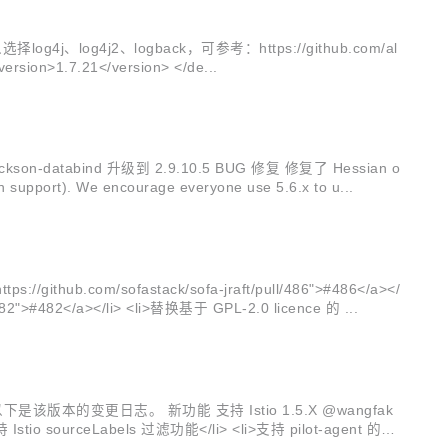
4j、log4j2、logback，可参考：https://github.com/al
fa-bolt/wiki/log_implementation_jar --> <dependency> <groupId>org.slf4j</groupId> <artifactId>slf4j-api</artifactId> <version>1.7.21</version> </de...
son-databind 升级到 2.9.10.5 BUG 修复 修复了 Hessian o
upport). We encourage everyone use 5.6.x to u...
li> <li>在只有一个成员变更的情况下，仍然使用 raft 联合一致性算法&nbsp;<a href="https://github.com/sofastack/sofa-jraft/pull/482">#482</a></li> <li>替换基于 GPL-2.0 licence 的 ...
是该版本的变更日志。 新功能 支持 Istio 1.5.X @wangfak