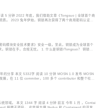
分钟 2022 年底，我们借助文章《Tongsuo | 全球首个商
资质。 2023 兔年伊始，铜锁再次获得了两个商用密码认证证
得的 Android 平台资质一样，此次获得的两个国密资质也...
28《密码模块安全技术要求》安全一级。至此，铜锁成为全球首个
手，合规无忧。 1. 什么是铜锁/Tongsuo？ 铜锁（T
底层的密码学基础能力，实现数据在传输、使用、存储等过程中
本文 5332字 阅读 10 分钟 MOSN 1.0 发布 MOSN
位 commiter，100 多个 contributor 和整个社区
抱云原生生态的 MOSN 1.0...
文 1344 字 阅读 4 分钟 前言 今年 1 月 ，Contai
inerd 捐赠子项目。 此举将方便 Nydus 和 Containerd 的开发协