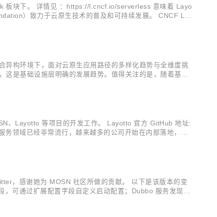
。 详情见 ：https://l.cncf.io/serverless 意味着 Layo
Foundation）致力于云原生技术的普及和可持续发展。 CNCF Lan
化混合异构环境下，面对云原生应用路径的多样化趋势与全维度挑
异，这是基础设施层明确的发展趋势。值得关注的是，随着基础
用应该如何上云？面对大量异构基础设施带来的挑战，企业如何
tto 等项目的开发工作。 Layotto 官方 GitHub 地址:
Service Mesh 在微服务领域已经非常流行，越来越多的公司开始在内部落地，蚂
ommitter，感谢她为 MOSN 社区所做的贡献。 以下是该版本的变
扩展配置字段，可通过扩展配置字段自定义启动配置；Dubbo 服务发现配
..