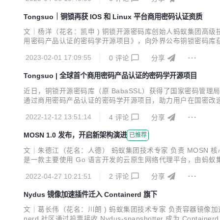
箱即用的“铜锁”。 悄悄告诉正在看文章的读者们，每位认真填..
Tongsuo｜铜锁再获 IOS 和 Linux 平台商用密码认证资质
文｜杨洋（花名：凯申 ) 铜锁开源密码库创始人蚂蚁集团高级技术专家
用密码产品认证的密码学开源项目》，向外界公布铜锁密码库获得了
书，即《BabaSSL IOS 端软件密码模块》和《应用安全软件密码
2023-02-01 17:09:55
0
评论
分享
Tongsuo | 全球首个商用密码产品认证的密码学开源项目
近日，铜锁开源密码库（原 BabaSSL）获得了国家密码管理
通过商用密码产品认证的密码学开源项目，助力用户在国密改造、
ongsuo）是一个提供现代密码学算法和安全通信协议的开
2022-12-12 13:51:14
4
评论
分享
的私密性、完整性和可认证性，为数据生命周期中的隐私和...
MOSN 1.0 发布，开启新架构演进
已推荐
文｜朱德江（花名：人德） 蚂蚁集团技术专家 负责 MOSN 核心开发
是一款主要使用 Go 语言开发的云原生网络代理平台，由蚂蚁集团开源，
的共同努力下，经历 27 个小版本的迭代，MOSN 1.0 版本
2022-04-27 10:21:51
2
评论
分享
Nydus 镜像加速插件迁入 Containerd 旗下
文｜葛长伟（花名：川朗 ) 蚂蚁集团技术专家 负责容器镜像加速项目
nerd 社区通过投票接收 Nydus-snapshotter 成为 Contai