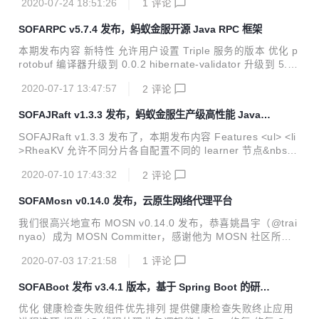
2020-07-24 18:51:26
1
评论
hub.com/alipay/sofa-bolt/wiki/log_implementation_jar -->
<dependency> <groupId>org.slf4j</groupId> <artifactId>sl
SOFARPC v5.7.4 发布，蚂蚁金服开源 Java RPC 框架
f4j-api</artifactId> <version>1.7.21</version> </de...
本期发布内容 新特性 允许用户设置 Triple 服务的版本 优化 p
rotobuf 编译器升级到 0.0.2 hibernate-validator 升级到 5.3.
5.Final jackson-databind 升级到 2.9.10.5 BUG 修复 修复了
2020-07-17 13:47:57
2
评论
Hessian over triple 不支持基本类型的问题 Abstract Enhanc
ements to the sofa-rpc framework and some bug fixes (re
SOFAJRaft v1.3.3 发布，蚂蚁金服生产级高性能 Java
quires JDK8 version support). We encourage everyone us
实现
e 5.6.x to u...
SOFAJRaft v1.3.3 发布了，本期发布内容 Features <ul> <li
>RheaKV 允许不同分片各自配置不同的 learner 节点&nbsp;
<a href="https://github.com/sofastack/sofa-jraft/pull/486">
2020-07-10 17:43:32
2
评论
#486</a></li> <li>在只有一个成员变更的情况下，仍然使用 r
aft 联合一致性算法&nbsp;<a href="https://github.com/sofas
SOFAMosn v0.14.0 发布，云原生网络代理平台
tack/sofa-jraft/pull/482">#482</a></li> <li>替换基于 GPL-
2.0 licence 的 ...
我们很高兴地宣布 MOSN v0.14.0 发布，恭喜姚昌宇（@trai
nyao）成为 MOSN Committer，感谢他为 MOSN 社区所做
的贡献。 以下是该版本的变更日志。 新功能 支持 Istio 1.5.X
2020-07-03 17:21:58
1
评论
@wangfakang @trainyao @champly <ul> <li>go-control-pl
ane 升级到 0.9.4 版本</li> <li>xDS 支持 ACK，新增 xDS 的
SOFABoot 发布 v3.4.1 版本，基于 Spring Boot 的研发
Metrics</li> <li>支持 Istio sourceLabels 过滤功能</li> <li>
框架
支持 pilot-agent 的探测接口</li> <li>支持更...
优化 健康检查失败组件优先排列 提供健康检查失败终止应用