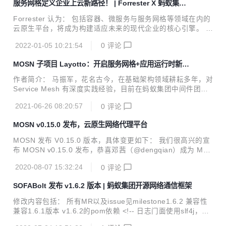
服务网格定义企业上云新路径！ | Forrester X 蚂蚁集团
ve Computing Foundation）致力于云原生技术的普及和可持
发布服务网格白皮书
续发展。 CNCF Landscape 意图从云原生的层次结构，以及
Forrester 认为： 包括容器、微服务与服务网格等领域在内的
不同的功能组成上，让用户了解云原生体系的全貌。同时，...
云原生平台，将成为构建适应未来的现代企业的核心引擎。 在
常态化混合异构环境下，面对云原生应用路径的多样化趋势与
2022-01-05 10:21:54
0
评论
全维度挑战，企业必须将服务网格技术与微服务有效结合，才
能真正释放云原生技术的红利。 近几年云计算发展如火如荼，
MOSN 子项目 Layotto：开启服务网格+应用运行时新篇
异构变革日新月异，这是基础设施层明确的发展趋势。值得关
章
注的是，随着基础设施的复杂度越来越高，也为整个基础设施
作者简介： 马振军，花名古今，在基础架构领域耕耘多年，对
的统一资源调度带来了极大挑战。 在越来越复杂的异构基础设
Service Mesh 有深度实践经验，目前在蚂蚁集团中间件团队
施上，存量应用和增量应用应该如何上云？面对大量异构基础
负责 MOSN、Layotto 等项目的开发工作。 Layotto 官方 Git
设施带来的挑战，企业如何最大化上云价值？ 服务网格（SO
2021-06-26 08:20:57
0
评论
Hub 地址: https://github.com/mosn/layotto 点击链接即可观
FAStack Mesh）是蚂蚁集团自主...
看现场视频：https://www.bilibili.com/video/BV1hq4y1L7FY/
MOSN v0.15.0 发布，云原生网络代理平台
Service Mesh 在微服务领域已经非常流行，越来越多的公司
开始在内部落地，蚂蚁从 Service Mesh 刚出现的时候开始，
MOSN 发布 V0.15.0 版本，具体变更如下： 我们很高兴的宣
就一直在这个方向上大力投入，到目前为止，内部的 Mesh 方
布 MOSN v0.15.0 发布，恭喜邓茜（@dengqian）成为 MO
案已经...
SN Committer，感谢她为 MOSN 社区所做的贡献。 以下是
2020-08-07 15:32:24
0
评论
该版本的变更日志。 新功能 路由 Path Rewrite 支持按照正则
表达式的方式配置 Rewrite 的内容 @liangyuanpeng 配置新
SOFABolt 发布 v1.6.2 版本 | 蚂蚁集团开源网络通信框架
增字段： 扩展配置字段，可通过扩展配置字段自定义启动配
置；Dubbo 服务发现配置通过扩展的配置字段实现 @cch123
修改内容包括： 所有MR以及issue见milestone1.6.2 兼容性
支持 DSL 新特性，可以方便的对请求的处理行为进行控制 @
兼容1.6.1版本 v1.6.2的pom依赖 <!-- 日志门面使用slf4j，日
wangfakang StreamFilter 新增流...
志实现可以选择log4j、log4j2、logback，可参考：https://git