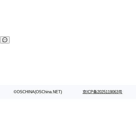
请求资源（PATH、URI、ARG），对于资源的定义由各个协
议自身定义 @wangfaka...
©OSCHINA(OSChina.NET)
京ICP备2025119063号