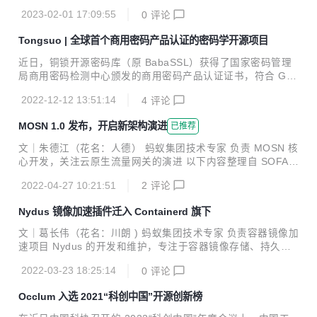
657 字 阅读 5 分钟 2022 年底，我们借助文章《Tongsuo |
和用户，成为让千家万户都能开箱即用的“铜锁”。 悄悄告诉正
2023-02-01 17:09:55
0
评论
全球首个商用密码产品认证的密码学开源项目》，向外界公布
在看文章的读者们，每位认真填...
铜锁密码库获得了软件密码模块安全一级的资质，也就是铜锁
Tongsuo | 全球首个商用密码产品认证的密码学开源项目
的 Android 平台一级资质。 2023 兔年伊始，铜锁再次获得了
两个商用密码认证证书，即《BabaSSL IOS 端软件密码模
近日，铜锁开源密码库（原 BabaSSL）获得了国家密码管理
块》和《应用安全软件密码模块（Linux 版）》，分别对应 IO
局商用密码检测中心颁发的商用密码产品认证证书，符合 GM/
S 平台和 Linux 平台，同先前获得的 Android 平台资质一样，
T 0028《密码模块安全技术要求》安全一级。至此，铜锁成为
此次获得的两个国密资质也...
2022-12-12 13:51:14
4
评论
全球首个通过商用密码产品认证的密码学开源项目，助力用户
在国密改造、密评、等保等过程中，更加严谨地满足我国商用
MOSN 1.0 发布，开启新架构演进
已推荐
密码技术合规的要求。铜锁在手，合规无忧。 1. 什么是铜锁/
Tongsuo？ 铜锁（Tongsuo）是一个提供现代密码学算法和安
文｜朱德江（花名：人德） 蚂蚁集团技术专家 负责 MOSN 核
全通信协议的开源基础密码库，为存储、网络、密钥管理、隐
心开发，关注云原生流量网关的演进 以下内容整理自 SOFASt
私计算等诸多业务场景提供底层的密码学基础能力，实现数据
ack 四周年的分享 本文 5332字 阅读 10 分钟 MOSN 1.0 发
在传输、使用、存储等过程中的私密性、完整性和可认证性，
2022-04-27 10:21:51
2
评论
布 MOSN 是一款主要使用 Go 语言开发的云原生网络代理平
为数据生命周期中的隐私和...
台，由蚂蚁集团开源，经过双 11 大促几十万容器的生产级验
Nydus 镜像加速插件迁入 Containerd 旗下
证。 经过 4 年的蓬勃发展，在 11 位 commiter，100 多个 c
ontributor 和整个社区的共同努力下，经历 27 个小版本的迭
文｜葛长伟（花名：川朗 ) 蚂蚁集团技术专家 负责容器镜像加
代，MOSN 1.0 版本正式发布了。 一个足够成熟稳定，有开
速项目 Nydus 的开发和维护，专注于容器镜像存储、持久存
源用户共建、有商业化落地、有社区，拥抱云原生生态的 MO
储和文件系统领域。 本文 1344 字 阅读 4 分钟 前言 今年 1
SN 1.0...
2022-03-23 18:25:14
0
评论
月 ，Containerd 社区通过投票接收 Nydus-snapshotter 成为
Containerd 社区的子项目。这是继 ttrpc-rust 之后，蚂蚁容
Occlum 入选 2021“科创中国”开源创新榜
器团队再次向 Containerd 捐赠子项目。 此举将方便 Nydus
和 Containerd 的开发协同，减少项目迭代过程中可能出现的