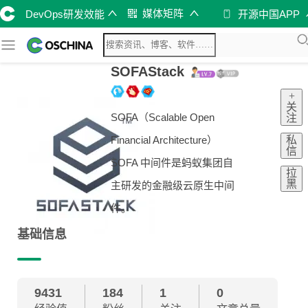
媒体矩阵
DevOps研发效能
开源中国APP
SOFAStack
+
关
SOFA（Scalable Open
注
私
Financial Architecture）
信
SOFA 中间件是蚂蚁集团自
拉
黑
主研发的金融级云原生中间
件。
基础信息
9431
184
1
0