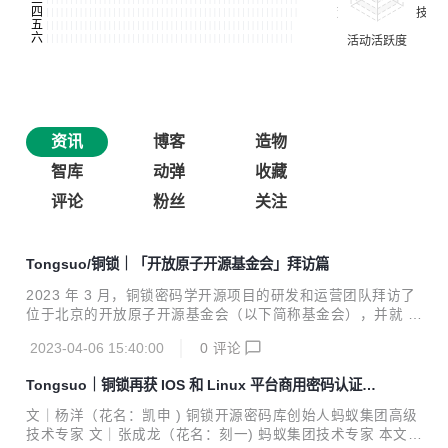
资讯
博客
造物
智库
动弹
收藏
评论
粉丝
关注
Tongsuo/铜锁｜「开放原子开源基金会」拜访篇
2023 年 3 月，铜锁密码学开源项目的研发和运营团队拜访了
位于北京的开放原子开源基金会（以下简称基金会），并就 2
023 年开源项目运营计划进行了深入沟通。 双方同意在项目
2023-04-06 15:40:00
0
评论
运营层面展开更加积极的交流，并在 2023 年中对基金会主导
的重点工作进行全面共建。 铜锁项目团队将积极参与正在推进
Tongsuo｜铜锁再获 IOS 和 Linux 平台商用密码认证资
的“开放原子训练营”、“开放原子开源大赛”等主题活动，努力
质
让铜锁开源社区更好的发展，并为社区用户和开发者们带来更
文｜杨洋（花名：凯申 ) 铜锁开源密码库创始人蚂蚁集团高级
大的价值。 本次铜锁项目团队也设计了一个小小的调查问卷，
技术专家 文｜张成龙（花名：刻一) 蚂蚁集团技术专家 本文 1
希望能收到大家的反馈，让我们可以更好的服务更多的开发者