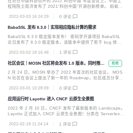
在近日中国科协召开的 2022“科创中国”年度会议上，中国工
不兼容问题，也让用户可以更容易地使用 Nydus 镜像加速服
程院院士周济发布了 2021“科创中国”开源创新榜单。 蚂蚁集
务。 目前 Nydus 已经将 Nydus...
团开发的可信执行环境隐私计算操作系统 Occlum 入选“科创
2022-03-03 16:24:29
0
评论
中国”开源创新榜年度优秀开源产品。 其中，可信执行环境隐
私计算操作系统 Occlum 也是该榜单中唯一聚焦隐私计算领域
BabaSSL 发布 8.3.0｜实现相应隐私计算的需求
的入选产品。 Occlum 发展里程 2015 年 蚂蚁集团开始布局
隐私计算，成功推出了 TEE 开源操作系统 Occlum。目前，O
BabaSSL 8.3.0 稳定版本发布！ 密码学开源项目 BabaSSL
cclum 也是蚂蚁集团所有隐私计算业务的 TEE 底座，支撑了
近日发布了 8.3.0 稳定版本，该版本中提供了若干 bug 修复
蚂蚁隐私计算的核心场景。 2019 年 Occlum 正式开源，是国
以及较多的新特性支持。 从具体特性角度来看，BabaSSL 8.
内第一个面向可信执行环境(Tru...
2022-03-02 18:16:48
1
评论
3.0 版本在国际前沿技术标准、国内密码合规能力以及国密算
法的性能优化上均进行了能力的提升。其中： 前沿技术标准：
社区会议｜MOSN 社区将会发布 1.0 版本，同时推动
拒绝
RFC8879 所定义的 TLS 证书压缩功能为 TLS 握手带来了很
下一代架构演进
大的性能提升、进一步降低了 TLS 加密通信时的延迟，对于
2 月 24 日，MOSN 举办了 2022 年首次的社区会议。 MOS
提升用户体验起到了很好的增强，可直接降低 TLS 握手带宽
N 社区在会议上提出了新一年的 Roadmap，社区成员分享了
80% 以上。 国内密码合规能力： 支持 NTLS session ticke
MOSN 在不同场景下落地实践的经验，以及大家一起大开脑
t、客户端认...
2022-03-01 10:28:09
0
评论
洞，探讨了更多我们可以创造的可能性。 ## MOSN 社区 Ro
admap MOSN 在 2022 年主要的目标是发布 MOSN 1.0，以
应用运行时 Layotto 进入 CNCF 云原生全景图
及开源一个新的开箱即用的产品。同时推动 MOE （ MOSN
2.0 架构）演进，对接更多的生态组件。 ![weekly.jpg](http
2022 年 2 月 10 日，CNCF 发布了最新版本的 Landscape。
s://gw.alipayobjects.com/mdn/rms_1c90e8/afts/img/A*Ixb6
Layotto 正式加入 CNCF 云原生全景图！分类在 Serverless f
RJN2vcQAA...
ramework 板块下。 详情见 ：https://l.cncf.io/serverless 意
2022-02-18 11:24:14
1
评论
味着 Layotto 正式成为了CNCF 认可的构建云原生最佳实践中
的一环。 CNCF 简介 云原生计算基金会（CNCF, Cloud Nati