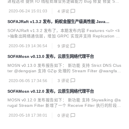
进程选项 提供 IO 线程处理业务逻辑能力 Bug 修复 修复 SOF
A runtime 关闭逻辑问题 修复 RPC 发布过程中 uniqueName
2020-06-24 15:01:03
4
评论
计算错误 修复在组件管理器关闭之前，应用程序关闭 升级 更
新 SOFARPC 版本至 5.7.3 更新 fastjson 版本至 1.2.69 更新
SOFAJRaft v1.3.2 发布，蚂蚁金服生产级高性能 Java
gRPC 版本至 1.28.0 更新 protoc 和 protoc-java 版本至 3.1
实现
1.0 Optimize Provide option for processing biz logic in IO t
SOFAJRaft v1.3.2 发布了，本期发布内容 Features <ul> <li
hread #658 Put...
>抽象出网络通信层，增加 GRPC 实现并支持 Replication Pi
peline，用户亦可自行对通信层进行其他实现的扩展&nbsp;<a
2020-06-19 14:36:54
9
评论
href="https://github.com/sofastack/sofa-jraft/pull/433">#43
3</a></li> <li>RheaKV 增加&nbsp;<code>reverseScan</co
SOFAMosn v0.13.0 发布，云原生网络代理平台
de>&nbsp;API&nbsp;<a href="https://github.com/sofastac
k/sofa-jraft/pul...
MOSN v0.13.0 发布报告如下： 新功能 支持 Strict DNS Clus
ter @dengqian 支持 GZip 处理的 Stream Filter @wangfak
ang Dubbo 服务发现完成 Beta 版本 @cch123 支持单机故障
2020-06-05 17:34:56
3
评论
隔离的 Stream Filter @NeGnail 集成 Sentinel 限流能力 @a
nsiz 优化 优化 EDF LB 的实现，使用 EDF 重新实现 WRR L
SOFAMosn v0.12.0 发布，云原生网络代理平台
B @CodingSinger 配置获取 ADMIN API 优化，新增 Feature
s 和环境变量相关 ADMIN API @nejisama 更新 Host 时触
MOSN v0.12.0 发布报告如下： 新功能 支持 Skywalking @a
发...
rugal Stream Filter 新增了一个 Receive Filter 执行的阶段，
可在 MOSN 路由选择完 Host 以后，再次执行 Receive Filter
2020-05-18 17:38:01
0
评论
@wangfakang HTTP2 支持流式 @peacocktrain @taoyuan
yuan FeatureGate 新增接口 KnownFeatures，可输出当前
FeatureGate 状态 @nejisama 提供一种协议透明的方式获取