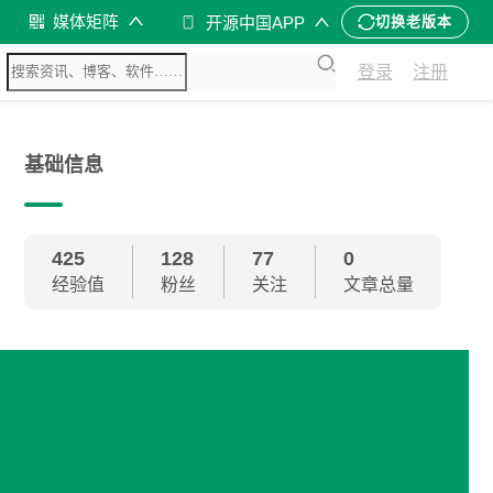
媒体矩阵
开源中国APP
切换老版本
登录
注册
基础信息
425
128
77
0
经验值
粉丝
关注
文章总量