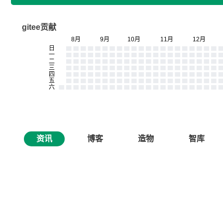
gitee贡献
资讯
博客
造物
智库