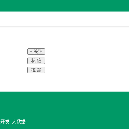
+ 关注
私 信
拉 黑
动开发, 大数据