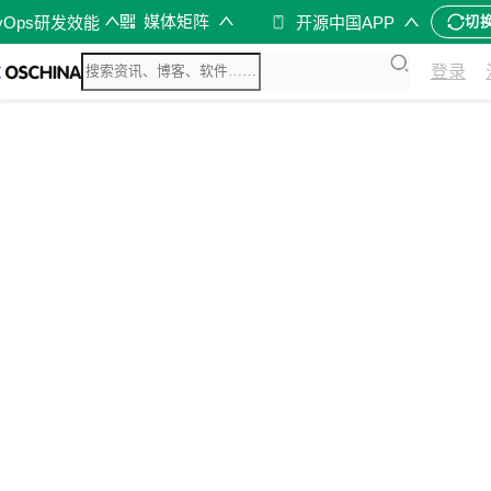
媒体矩阵
vOps研发效能
开源中国APP
切
登录