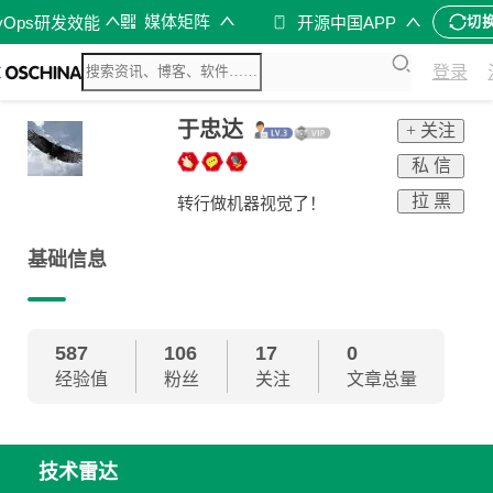
媒体矩阵
vOps研发效能
开源中国APP
切
登录
于忠达
+ 关注
私 信
拉 黑
转行做机器视觉了！
基础信息
587
106
17
0
经验值
粉丝
关注
文章总量
技术雷达