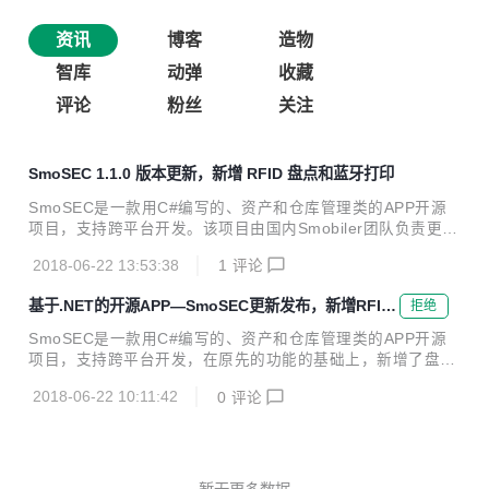
资讯
博客
造物
智库
动弹
收藏
评论
粉丝
关注
SmoSEC 1.1.0 版本更新，新增 RFID 盘点和蓝牙打印
SmoSEC是一款用C#编写的、资产和仓库管理类的APP开源
项目，支持跨平台开发。该项目由国内Smobiler团队负责更新
支持。 该项目源码已上传至码云gitee.com（地址：https://git
2018-06-22 13:53:38
1
评论
ee.com/smobiler/SmoSEC），可在码云直接获取。 通过码
云获取项目源码 Smobiler官网下载安装Smobiler Designer
基于.NET的开源APP—SmoSEC更新发布，新增RFID
拒绝
（最新版） 即可在Visual Studio中打开该开源项目。 APP已
盘点、蓝牙打印
同步更新，手机打开此链接即可下载进行初步体验 本次源码更
SmoSEC是一款用C#编写的、资产和仓库管理类的APP开源
新主要包含的内容有： 盘点 创建盘点单 RFID盘点 条码盘点
项目，支持跨平台开发，在原先的功能的基础上，新增了盘
蓝牙打印 部门管理 创建部门（部门名称、负责人、头像
点、蓝牙打印、部门管理等功能。该项目由国内Smobiler团队
等）...
2018-06-22 10:11:42
0
评论
负责更新支持，可前往Smobiler官网查看了解。 该项目源码
已上传至码云gitee.com（地址：https://gitee.com/smobiler/
SmoSEC），可在码云直接获取。 通过码云获取项目源码 Sm
obiler官网下载安装Smobiler Designer（最新版） 即可在Vis
ual Studio中打开该项目源码。 该项目也同时提供APP，可下