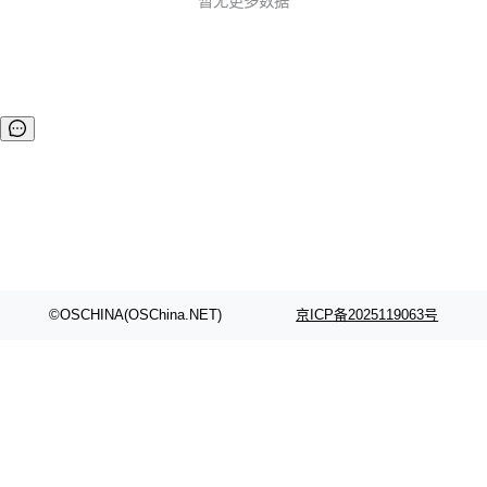
暂无更多数据
载到手机上体验 →安卓手机可直接下载安装包，iOS手机需用
手...
©OSCHINA(OSChina.NET)
京ICP备2025119063号