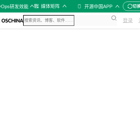
媒体矩阵
vOps研发效能
开源中国APP
切
登录