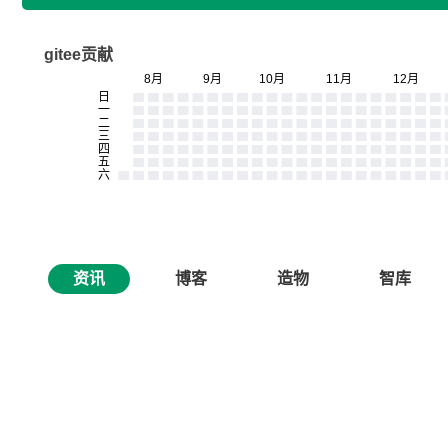
gitee贡献
资讯
博客
造物
智库