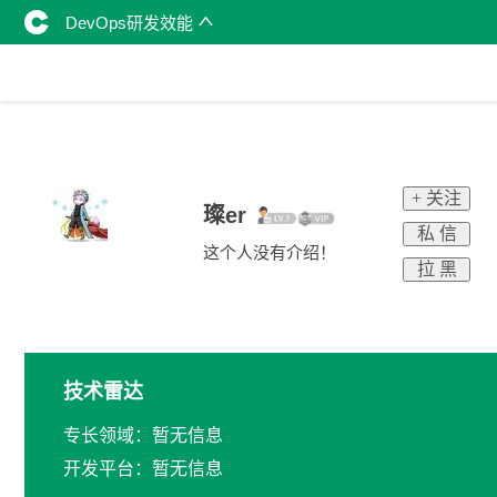
DevOps研发效能
+ 关注
璨er
私 信
这个人没有介绍！
拉 黑
技术雷达
专长领域：暂无信息
开发平台：暂无信息