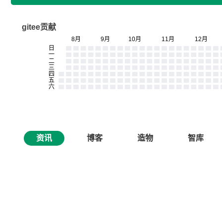
gitee贡献
资讯
博客
造物
智库