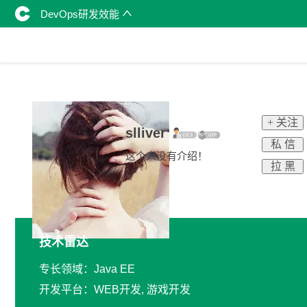
DevOps研发效能
+ 关注
slliver
私 信
这个人没有介绍！
拉 黑
技术雷达
专长领域：Java EE
开发平台：WEB开发, 游戏开发