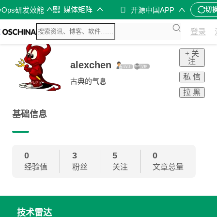
媒体矩阵
vOps研发效能
开源中国APP
切
登录
+ 关
注
alexchen
私 信
古典的气息
拉 黑
基础信息
0
3
5
0
经验值
粉丝
关注
文章总量
技术雷达