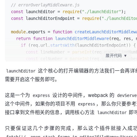
// errorOverlayMiddleware.js
const
 launchEditor = 
require
(
"./launchEditor"
const
 launchEditorEndpoint = 
require
(
"./launchEdito
module
.
exports
 = 
function
createLaunchEditorMiddlew
return
function
launchEditorMiddleware
(
req, res, 
if
 (req.
url
.
startsWith
(launchEditorEndpoint)) {

const
 lineNumber = 
parseInt
(req.
query
.
lineNum
展开代码
▼
const
 colNumber = 
parseInt
(req.
query
.
colNumbe
launchEditor
(req.
query
.
fileName
, lineNumber, c
这个核心的打开编辑器的方法我们一会再详
launchEditor
      res.
end
();

需要开启这个服务即可。
    } 
else
 {

next
();

    }

这是一个为
设计的中间件，webpack 的
express
devServe
  };

这个中间件，如果你的项目不用
，那么你只要参考
express
接口拿到文件相关的信息，调用核心方法
即
launchEditor
只要保证这几个步骤的完成，那么这个插件就接入成