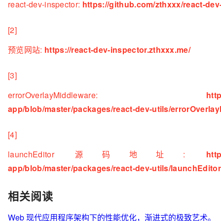
react-dev-inspector:
https://github.com/zthxxx/react-dev
[2]
预览网站:
https://react-dev-inspector.zthxxx.me/
[3]
errorOverlayMiddleware:
htt
app/blob/master/packages/react-dev-utils/errorOverlay
[4]
launchEditor 源码地址:
htt
app/blob/master/packages/react-dev-utils/launchEditor
相关阅读
Web 现代应用程序架构下的性能优化，渐进式的极致艺术。