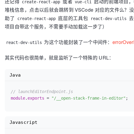
还记得
或者
启动的前端项目，
create-react-app
vue-cli
堆栈信息，点击以后就会跳转到 VSCode 对应的文件么？
助了
底层的工具包
去
create-react-app
react-dev-utils
项目自带这个服务，不需要手动加载这一步了）
为这个功能封装了一个中间件：
errorOve
react-dev-utils
其实代码也很简单，就是监听了一个特殊的 URL：
Java
// launchEditorEndpoint.js
module
.
exports
 = 
"/__open-stack-frame-in-editor"
Javascript