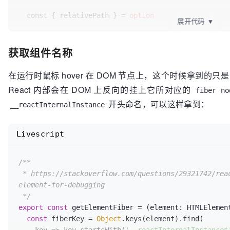
  const { relativePath } = 
option
展开代码
▼
// 写入行号
获取组件名称
  const lineAttr = 
jsxAttribute
(

jsxIdentifier
(
'data-inspector-line'
),

stringLiteral
(node
.loc
.start
.line
.toString
()),

在运行时鼠标 hover 在 DOM 节点上，这个时候拿到的
  )

React 内部会在 DOM 上反向的挂上它所对应的
fiber no
开头命名，可以这样拿到：
__reactInternalInstance
// 写入列号
  const columnAttr = 
jsxAttribute
(

jsxIdentifier
(
'data-inspector-column'
),

Livescript
stringLiteral
(node
.loc
.start
.column
.toString
()),
  )

/**

 * https://stackoverflow.com/questions/29321742/rea
// 写入组件所在的相对路径
  const relativePathAttr = 
element-for-debugging

jsxAttribute
(

 */
jsxIdentifier
(
'data-inspector-relative-path'
),

export
stringLiteral
const
 getElementFiber = (element: HTMLElemen
(relativePath),

  )

const
 fiberKey = 
Object
.keys(element).find(
