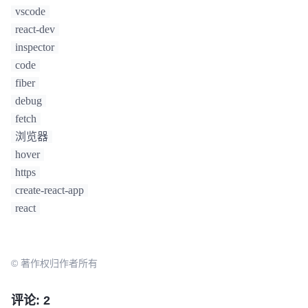
vscode
react-dev
inspector
code
fiber
debug
fetch
浏览器
hover
https
create-react-app
react
© 著作权归作者所有
评论: 2