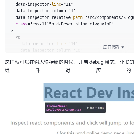
  data-inspector-
line
="11"

  data-inspector-column="4"

  data-inspector-relative-
path
="src/components/Sloga
class
="css-1f15bld-Description e1vquvfb0"

>

  <p

    data-inspector-
line
="44"

展开代码
▼
    data-inspector-column="10"

    data-inspector-relative-
path
="src/layouts/index.
这样就可以在输入快捷键的时候，开启 debug 模式，让 DOM
  >

组件对应
    Inspect react components 
and
 click will jump 
to
    code.

  </p>
