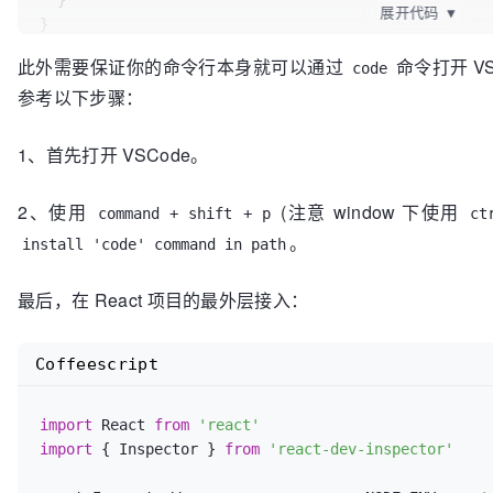
  }

展开代码
▼
new
 DefinePlugin({

'process.env.PWD'
: JSON.stringify(process.env.
此外需要保证你的命令行本身就可以通过
命令打开 V
    }),

code
  ]

参考以下步骤：
1、首先打开 VSCode。
2、使用
(注意 window 下使用
command + shift + p
ct
。
install 'code' command in path
最后，在 React 项目的最外层接入：
Coffeescript
import
 React 
from
'react'
import
 { Inspector } 
from
'react-dev-inspector'