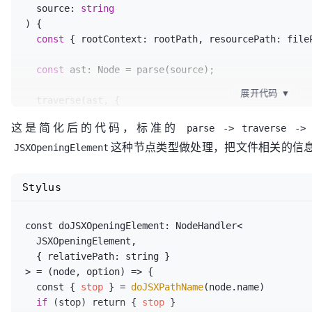
  source: 
string
) {

const
 { rootContext: rootPath, resourcePath: file
const
 ast: Node = parse(source);

展开代码
▼
  traverse(ast, {

    enter(path: NodePath<Node>) {

这是简化后的代码，标准的
parse -> traverse -> 
if
 (path
.type
 === 
"JSXOpeningElement"
) {

这种节点类型做处理，把文件相关的信
        doJSXOpeningElement(path
.node
 as JSXOpening
JSXOpeningElement
      }

    },

Stylus
  });

const
 { code } = 
generate
(ast);

const doJSXOpeningElement: NodeHandler<

  JSXOpeningElement,

return
 code

  { relativePath: string }

> = (node, option) => {

  const { 
stop
 } = 
doJSXPathName
(node.name)

if
 (stop) return { 
stop
 }
