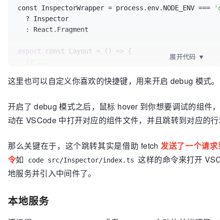
const InspectorWrapper = process.env.NODE_ENV === 
'
  ? Inspector

  : React.Fragment

export
 const Layout = 
()
 =>
 {

展开代码
▼
//
 ...

这里也可以自定义你喜欢的快捷键，用来开启 debug 模式。
return
 (

    <InspectorWrapper

开启了 debug 模式之后，鼠标 hover 到你想要调试
      keys={[
'control'
, 
'shift'
, 
'command'
, 
'c'
]} 
/
      ...  
//
 Props see below

动在 VSCode 中打开对应的组件文件，并且跳转到对应的
    >

     <Page />

那么关键在于，这个跳转其实是借助 fetch
发送了一个请求
    </InspectorWrapper>

令
如
这样的命令来打开 VS
  )

code src/Inspector/index.ts
地服务并引入中间件了。
本地服务