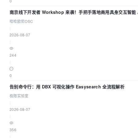
0
南京线下开发者 Workshop 来袭！手把手落地商用具身交互智能 A
哈哈欧尼OSC
|
2026-08-07
|
244
|
0
告别命令行：用 DBX 可视化操作 Easysearch 全流程解析
极限实验室
|
2026-08-07
|
356
|