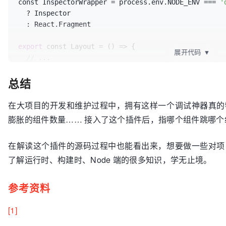
const InspectorWrapper = process.env.NODE_ENV === 
'
  ? Inspector

  : React.Fragment

export
 const Layout = 
()
 =>
 {

展开代码
▼
//
 ...

总结
return
 (

    <InspectorWrapper

      keys={[
'control'
, 
'shift'
, 
'command'
, 
'c'
]} 
/
在大项目的开发和维护过程中，拥有这样一个调试神器真的
      ...  
//
 Props see below

膨胀的组件数量…… 接入了这个插件后，指哪个组件跳哪
    >

     <Page />

在解读这个插件的源码过程中也能看出来，想要做一些对项
    </InspectorWrapper>

  )

了解运行时、构建时、Node 端的很多知识，学无止境。
参考资料
[1]