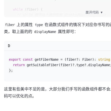
while
 (fiber) {

展开代码
▼
// while 循环向上递归查找 displayName 符合的组件
const
 name = fiber.type?.displayName;

上的属性
在函数式组件的情况下对应你书写的
fiber
type
if
 (name && !debugToolNameRegex.test(name)) {

类，取上面的的
属性即可：
return
 fiber;

displayName
    }

// 找不到的话 就继续找 return 节点
D
    fiber = fiber.
return
;

  }

export
const
 getFiberName = (fiber?: Fiber): 
string
return
null
;

return
 getSuitableFiber(fiber)?.type?.displayName;
这里有些美中不足的是，大部分我们手写的函数组件都不
码可以优化的点。