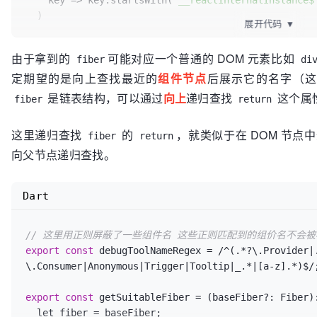
    key => key.startsWith(
'__reactInternalInstance$
  )

// 在元素上增加这几个属性
展开代码
▼
  node
.attributes
.push
(lineAttr, columnAttr, relativ
if
 (fiberKey) {

由于拿到的
可能对应一个普通的 DOM 元素比如
fiber
di
  return { result: node }

return
 element[fiberKey] 
as
 Fiber

定期望的是向上查找最近的
组件节点
后展示它的名字（
  }

是链表结构，可以通过
向上
递归查找
这个属
fiber
return
return
null
这里递归查找
的
，就类似于在 DOM 节点
fiber
return
向父节点递归查找。
Dart
// 这里用正则屏蔽了一些组件名 这些正则匹配到的组价名不会
export
const
 debugToolNameRegex = /^(.*?\.Provider|
\.Consumer|Anonymous|Trigger|Tooltip|_.*|[a-z].*)$/;
export
const
 getSuitableFiber = (baseFiber?: Fiber)
  let fiber = baseFiber;
