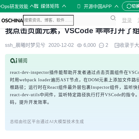
媒体矩阵
vOps研发效能
开源中国APP
切
登录
我点击页面元素，VSCode 乖乖打开了
ssh_晨曦时梦见兮
2020-12-02
6,000
2
收录于
react-dev-inspector插件能帮助开发者通过点击页面组件
时用webpack loader遍历AST节点，在DOM元素上添加文件路
根路径；运行时在React组件最外层包裹Inspector组件，
react-dev-utils中间件，监听特定路径执行打开VSCod
码，提升开发效率。
总结由社区平台通过AI大模型技术生成