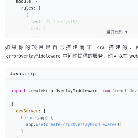
  module: {

    rules: [

      {

        test: 
/\.(jsx|js)$/
,

        use: [

展开代码
▼
          {

            loader: 
'babel-loader'
,

如果你的项目是自己搭建而非
搭建的，
cra
options
: {

中间件提供的服务，你可以在 webp
              presets: [
'es2015'
, 
'react'
],

errorOverlayMiddleware
            },

          },

Javascript
// 注意这个 loader babel 编译之前执行
          {

            loader: 
'react-dev-inspector/plugins/we
import
 createErrorOverlayMiddleware 
from
'react-dev
options
: { 
exclude
: [resolve(__dirname,
          },

{

        ],

devServer
: {

      }

before
(
app
) {

    ],

      app.
use
(
createErrorOverlayMiddleware
())

  },

    }

  plugins: [
