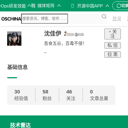
媒体矩阵
vOps研发效能
开源中国APP
切
登录
+ 关
沈佳伊
注
吾食五谷，百毒不侵！
私 信
~
拉 黑
基础信息
30
58
46
0
经验值
粉丝
关注
文章总量
技术雷达