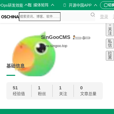
媒体矩阵
vOps研发效能
开源中国APP
切
登录
+
关
注
SinGooCMS
私
信
www.singoo.top
拉
黑
基础信息
51
1
1
0
经验值
粉丝
关注
文章总量