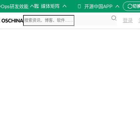
媒体矩阵
vOps研发效能
开源中国APP
切
登录