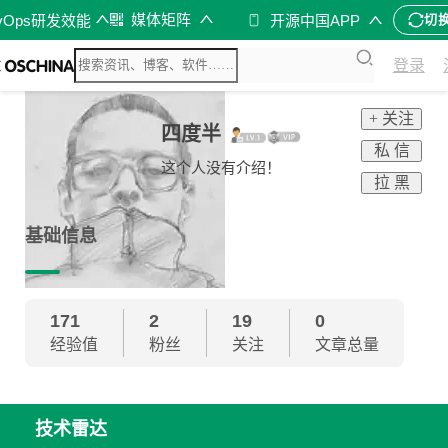
媒体矩阵
vOps研发效能
开源中国APP
切
登录
+ 关注
四度半
私 信
这个人没有介绍！
拉 黑
基础信息
171
2
19
0
经验值
粉丝
关注
文章总量
技术雷达