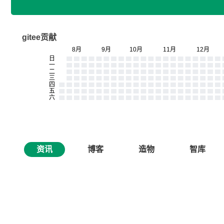
gitee贡献
资讯
博客
造物
智库