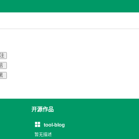
关注
信
黑
开源作品
tool-blog
暂无描述