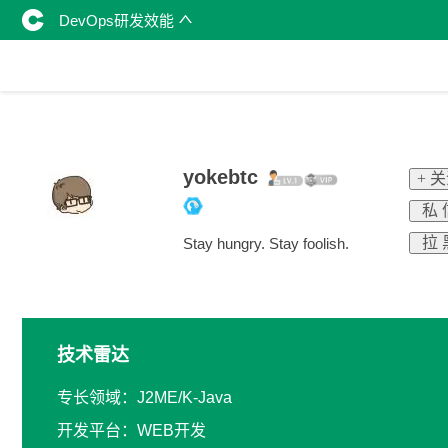
DevOps研发效能
yokebtc
+ 
私 
拉 
Stay hungry. Stay foolish.
技术雷达
专长领域：J2ME/K-Java
开发平台：WEB开发