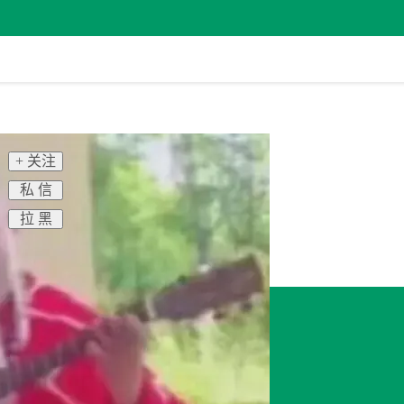
+ 关注
私 信
拉 黑