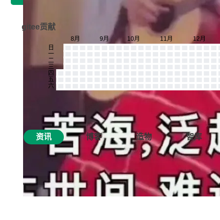
gitee贡献
资讯
博客
造物
智库