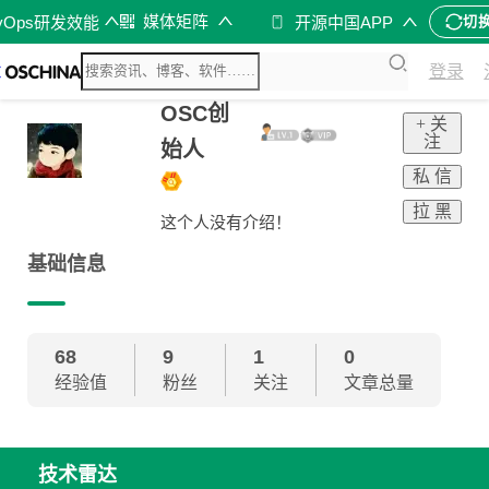
媒体矩阵
vOps研发效能
开源中国APP
切
登录
OSC创
+ 关
注
始人
私 信
拉 黑
这个人没有介绍！
基础信息
68
9
1
0
经验值
粉丝
关注
文章总量
技术雷达