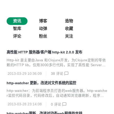
资讯
博客
造物
智库
动弹
收藏
评论
粉丝
关注
高性能 HTTP 服务器/客户端 http-kit 2.0.0 发布
Http-kit 是主要由Java 和Clojure开发，为Clojure定制的零依
赖的HTTP lib，仅用3000多行代码，实现了高性能 Server，
Client，Timer。代码量少，实现简单，对Hacker友好。 在普
2013-03-29 10:36:09
38
评论
通的PC上进行性能测试时，http-kit server每秒能处理数万个
请求，并能轻松保持数十万并发，每个连接消耗几k内存，并
http-watcher 更新，改进对文件系统的监控
发数仅与内存大小有关，高并发不影响latency。 2.0.0 版本
修改纪录： 增加了高性能Timer 重新设计了client的API，支
http-watcher：为前端程序员打造的web服务器。http-watche
持同步／异步调用，两者API几乎一样，方便切换 Client实现
r监控代码目录，代码修改后，自动通知浏览器刷新，程序员
了TCP链路复用（keep-alive)，对...
立刻可看到效果，更快得到反馈，提高前端开发速度。不少公
2013-03-28 23:14:08
0
评论
司为开发人员配备了大显示器或者多个显示器，http-watcher
使他们得到从分利用，并且不需要切换窗口。 更新内容： 改
http-watcher更新，改进对动态web程序的支持