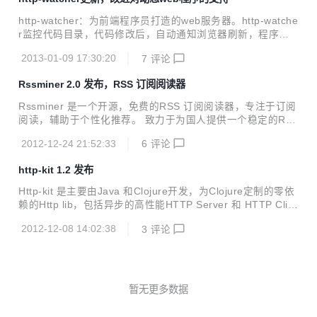
进对代码目录的监控，更快的通知浏览器刷新，降低CPU的使
用率，有效监控更大的代码目录（从polling方式改为notify方
http-watcher：为前端程序员打造的web服务器。http-watche
式）
r监控代码目录，代码修改后，自动通知浏览器刷新，程序员
立刻可看到效果，更快得到反馈，提高前端开发速度。不少公
2013-01-09 17:30:20
7
评论
司为开发人员配备了大显示器或者多个显示器，http-watcher
使他们得到从分利用，并且不需要切换窗口。 更新内容： 通
Rssminer 2.0 发布，RSS 订阅阅读器
过代理，透明支持（java，python，Clojure，php等）web开
发。http-watcher实时监控代码目录，发现更改后，自动通知
Rssminer 是一个开源，免费的RSS 订阅阅读器，专注于订阅
浏览器刷新。这一切是透明的，不需要添加或者修改任何代码
阅读，辅助于个性化推荐。 致力于为国人提供一个稳定的RS
支持在刷新浏览器前，执行一段脚本，参数为更改的文件名，
S阅读体验。 demo：http://rssminer.net/demo Rssminer后
可用于scss/less 编译为css...
2012-12-24 21:52:33
6
评论
台由Clojure提供API，浏览器端JS完成渲染和路由，速度快，
延迟低。在线应用，提供桌面体验。 2.0 版本修改纪录： 国
http-kit 1.2 发布
际化支持，根据浏览器自动判断，中文，英文界面。 支持手机
阅读，根据浏览器自动判断出是手机访问，优化阅读体验。 性
Http-kit 是主要由Java 和Clojure开发，为Clojure定制的零依
能提升，速度更快，更稳定 增加用户提供反馈接口 很多bug
赖的Http lib，包括异步的高性能HTTP Server 和 HTTP Clie
修复
nt。 在普通的PC上进行性能测试时，http-kit server 每秒能
2012-12-08 14:02:38
3
评论
处理数万个请求。 1.2 版本修改纪录： 支持HTTP长联 支持
WebSocket 修复处理文件上传时，content-type没能正确处
理
暂无更多数据