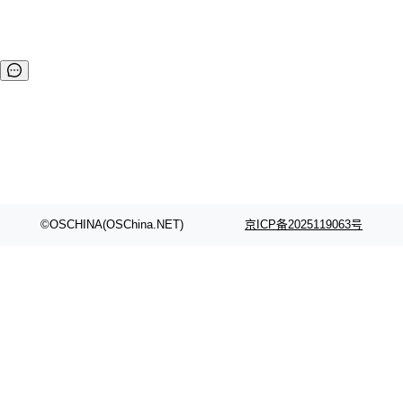
©OSCHINA(OSChina.NET)
京ICP备2025119063号