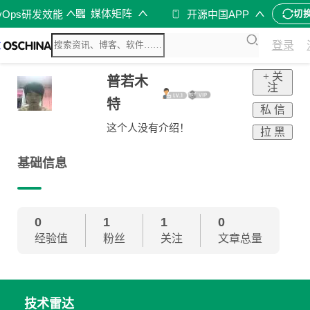
媒体矩阵
vOps研发效能
开源中国APP
切
登录
+ 关
普若木
注
特
私 信
这个人没有介绍！
拉 黑
基础信息
0
1
1
0
经验值
粉丝
关注
文章总量
技术雷达