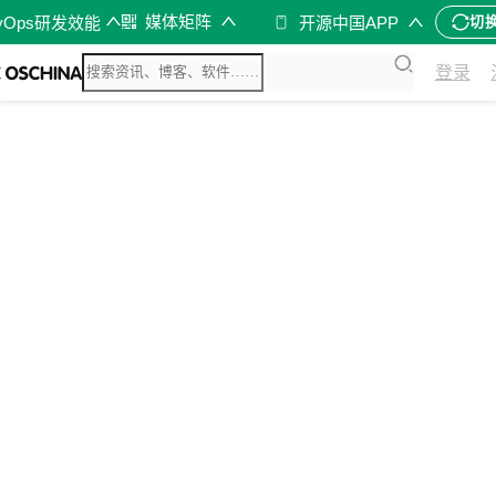
媒体矩阵
vOps研发效能
开源中国APP
切
登录