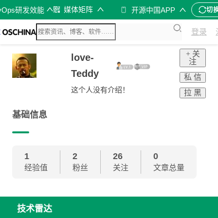
媒体矩阵
vOps研发效能
开源中国APP
切
登录
+ 关
love-
注
Teddy
私 信
这个人没有介绍！
拉 黑
基础信息
1
2
26
0
经验值
粉丝
关注
文章总量
技术雷达