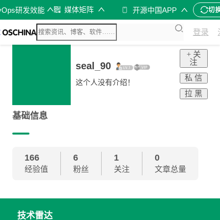
媒体矩阵
vOps研发效能
开源中国APP
切
登录
+ 关
注
seal_90
私 信
这个人没有介绍！
拉 黑
基础信息
166
6
1
0
经验值
粉丝
关注
文章总量
技术雷达