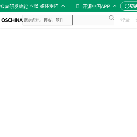
媒体矩阵
vOps研发效能
开源中国APP
切
登录