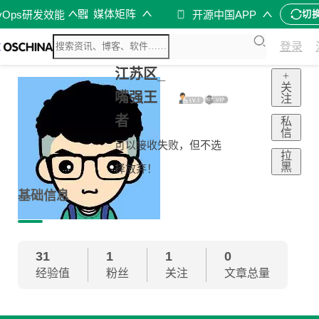
媒体矩阵
vOps研发效能
开源中国APP
切
登录
江苏区_
+
关
嘴强王
注
者
私
信
可以接收失败，但不选
拉
黑
择放弃！
基础信息
31
1
1
0
经验值
粉丝
关注
文章总量