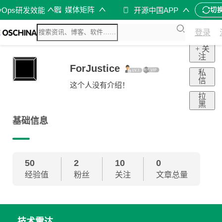
媒体矩阵
vOps研发效能
开源中国APP
切
登录
+ 关
注
ForJustice
私
信
这个人没有介绍！
拉
黑
基础信息
50
2
10
0
经验值
粉丝
关注
文章总量
技术雷达