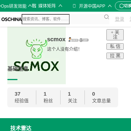
媒体矩阵
vOps研发效能
开源中国APP
切
登录
+ 关
注
scmox
私 信
这个人没有介绍！
拉 黑
基础信息
37
1
1
0
经验值
粉丝
关注
文章总量
技术雷达