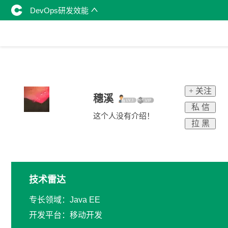
DevOps研发效能
+ 关注
穗溪
私 信
这个人没有介绍！
拉 黑
技术雷达
专长领域：Java EE
开发平台：移动开发