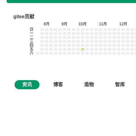
gitee贡献
资讯
博客
造物
智库