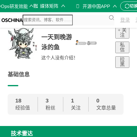
媒体矩阵
vOps研发效能
开源中国APP
切
登录
+ 关
注
一天到晚游
私
泳的鱼
信
这个人没有介绍！
拉
黑
基础信息
18
3
1
0
经验值
粉丝
关注
文章总量
技术雷达