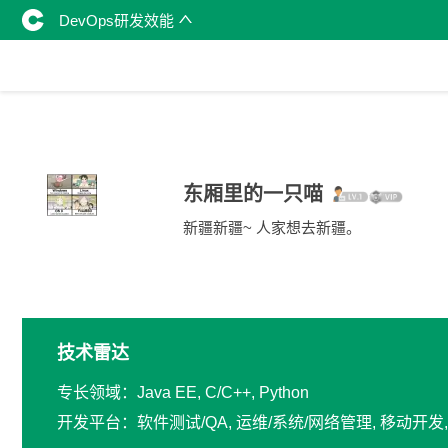
DevOps研发效能
东厢里的一只喵
新疆新疆~ 人家想去新疆。
技术雷达
专长领域：Java EE, C/C++, Python
开发平台：软件测试/QA, 运维/系统/网络管理, 移动开