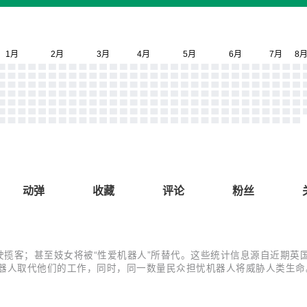
动弹
收藏
评论
粉丝
驶揽客；甚至妓女将被“性爱机器人”所替代。这些统计信息源自近期英
器人取代他们的工作，同时，同一数量民众担忧机器人将威胁人类生命。
认为宇航员将被代替。 三分之一以上受调者表示非常关注无人机的使用
%受调者认为...