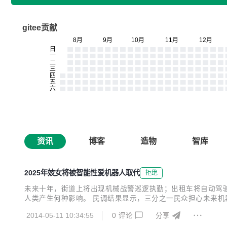
gitee贡献
资讯
博客
造物
智库
2025年妓女将被智能性爱机器人取代
拒绝
未来十年，街道上将出现机械战警巡逻执勤；出租车将自动驾
人类产生何种影响。 民调结果显示，三分之一民众担心未来机
被机器人代替；33%受调者认为工人将被代替；33%受调者
2014-05-11 10:34:55
0
评论
分享
的是，十分之一受调者认为不久街道将出现机械战警巡逻执勤，8