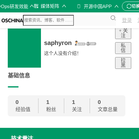
媒体矩阵
vOps研发效能
开源中国APP
切
登录
+ 关
注
saphyron
私
信
这个人没有介绍！
拉
黑
基础信息
0
1
1
0
经验值
粉丝
关注
文章总量
技术雷达