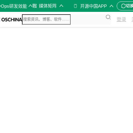
媒体矩阵
vOps研发效能
开源中国APP
切
登录