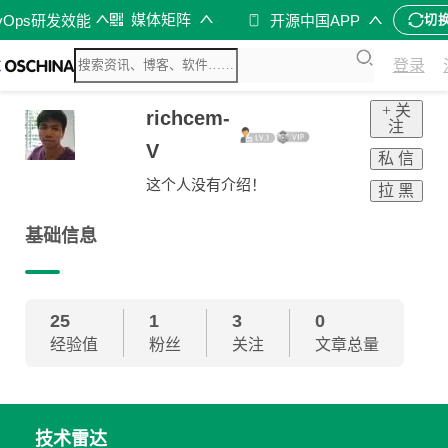
媒体矩阵
vOps研发效能
开源中国APP
切
登录
+ 关
richcem-
注
V
私 信
这个人没有介绍！
拉 黑
基础信息
25
1
3
0
经验值
粉丝
关注
文章总量
技术雷达